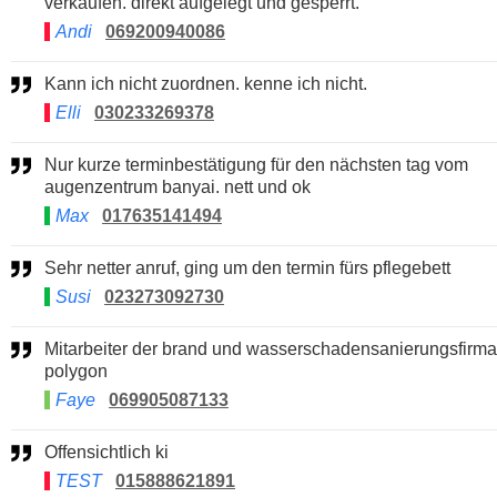
verkaufen. direkt aufgelegt und gesperrt.
Andi
069200940086
Kann ich nicht zuordnen. kenne ich nicht.
Elli
030233269378
Nur kurze terminbestätigung für den nächsten tag vom
augenzentrum banyai. nett und ok
Max
017635141494
Sehr netter anruf, ging um den termin fürs pflegebett
Susi
023273092730
Mitarbeiter der brand und wasserschadensanierungsfirma
polygon
Faye
069905087133
Offensichtlich ki
TEST
015888621891