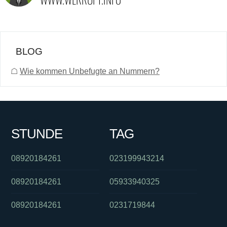
BLOG
☖
Wie kommen Unbefugte an Nummern?
STUNDE
TAG
08920184261
023199943214
08920184261
05933940325
08920184261
0231719844