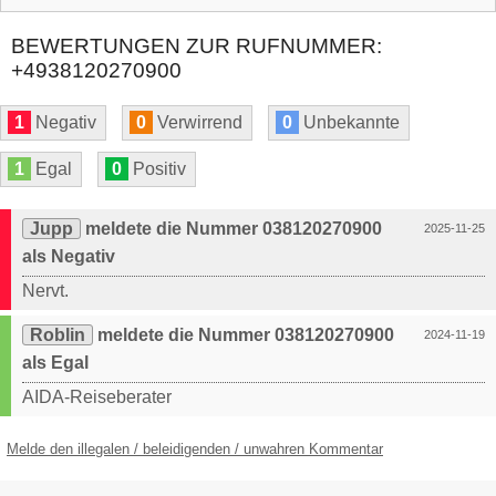
BEWERTUNGEN ZUR RUFNUMMER:
+4938120270900
1
Negativ
0
Verwirrend
0
Unbekannte
1
Egal
0
Positiv
Jupp
meldete die Nummer 038120270900
2025-11-25
als Negativ
Nervt.
Roblin
meldete die Nummer 038120270900
2024-11-19
als Egal
AIDA-Reiseberater
Melde den illegalen / beleidigenden / unwahren Kommentar