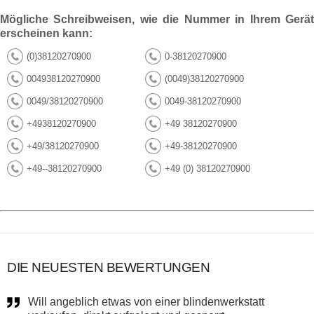
Mögliche Schreibweisen, wie die Nummer in Ihrem Gerät
erscheinen kann:
(0)38120270900
0-38120270900
004938120270900
(0049)38120270900
0049/38120270900
0049-38120270900
+4938120270900
+49 38120270900
+49/38120270900
+49-38120270900
+49--38120270900
+49 (0) 38120270900
DIE NEUESTEN BEWERTUNGEN
Will angeblich etwas von einer blindenwerkstatt