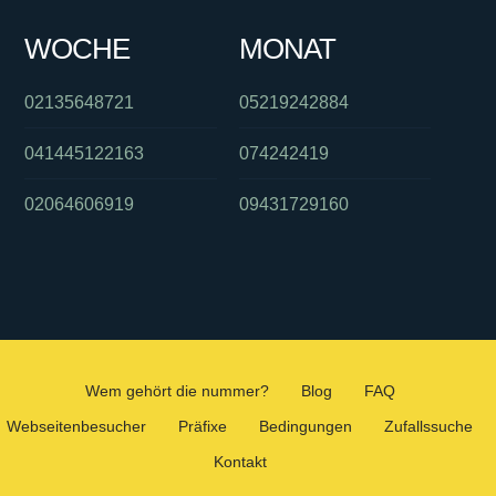
WOCHE
MONAT
02135648721
05219242884
041445122163
074242419
02064606919
09431729160
Wem gehört die nummer?
Blog
FAQ
Webseitenbesucher
Präfixe
Bedingungen
Zufallssuche
Kontakt