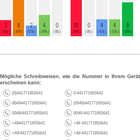
Mögliche Schreibweisen, wie die Nummer in Ihrem Gerät
erscheinen kann:
(0)441771855641
0-441771855641
0049441771855641
(0049)441771855641
0049/441771855641
0049-441771855641
+49441771855641
+49 441771855641
+49/441771855641
+49-441771855641