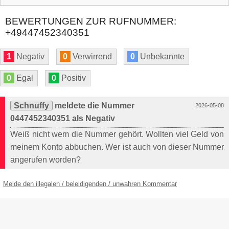
BEWERTUNGEN ZUR RUFNUMMER:
+49447452340351
1
Negativ
0
Verwirrend
0
Unbekannte
0
Egal
0
Positiv
Schnuffy
meldete die Nummer
2026-05-08
0447452340351 als Negativ
Weiß nicht wem die Nummer gehört. Wollten viel Geld von
meinem Konto abbuchen. Wer ist auch von dieser Nummer
angerufen worden?
Melde den illegalen / beleidigenden / unwahren Kommentar