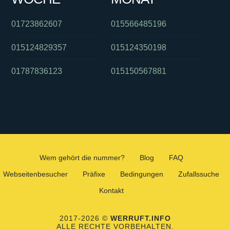
01723862607
015566485196
015124829357
015124350198
01787836123
015150567881
Wem gehört die nummer?
Blog
FAQ
Webseitenbesucher
Präfixe
Bedingungen
Zufallssuche
Kontakt
2017-2026 ©
WERRUFT.INFO
ALLE RECHTE VORBEHALTEN.