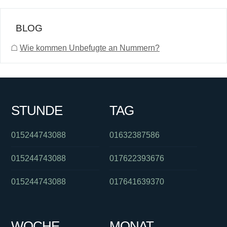
BLOG
☖
Wie kommen Unbefugte an Nummern?
STUNDE
TAG
015244743088
01632387586
015244743088
017622393676
015244743088
017641639370
WOCHE
MONAT