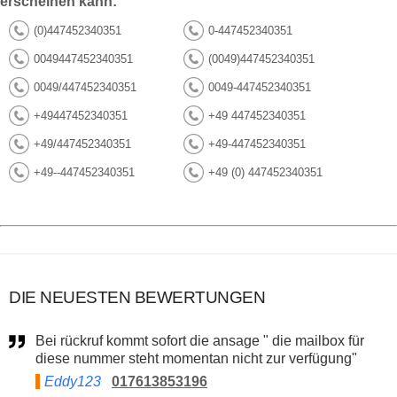
erscheinen kann:
(0)447452340351
0-447452340351
0049447452340351
(0049)447452340351
0049/447452340351
0049-447452340351
+49447452340351
+49 447452340351
+49/447452340351
+49-447452340351
+49--447452340351
+49 (0) 447452340351
DIE NEUESTEN BEWERTUNGEN
Bei rückruf kommt sofort die ansage " die mailbox für
diese nummer steht momentan nicht zur verfügung"
Eddy123
017613853196