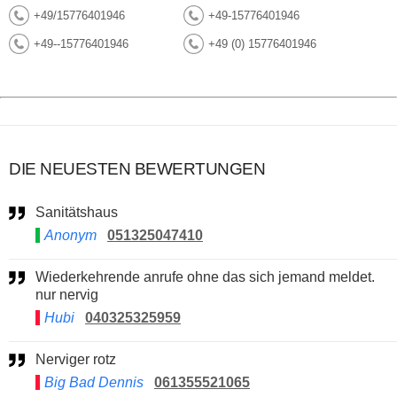
+49/15776401946
+49-15776401946
+49--15776401946
+49 (0) 15776401946
DIE NEUESTEN BEWERTUNGEN
Sanitätshaus
Anonym
051325047410
Wiederkehrende anrufe ohne das sich jemand meldet.
nur nervig
Hubi
040325325959
Nerviger rotz
Big Bad Dennis
061355521065