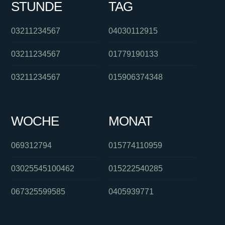
STUNDE
TAG
03211234567
04030112915
03211234567
01779190133
03211234567
015906374348
WOCHE
MONAT
069312794
015774110959
03025545100462
015222540285
067325599585
0405939771