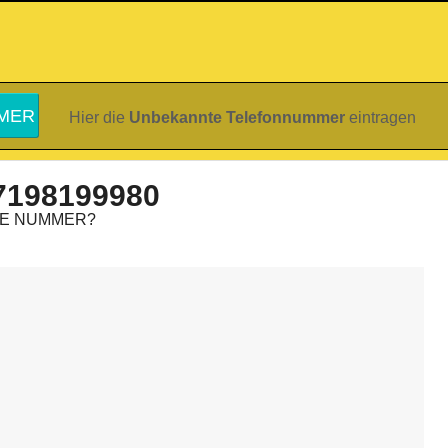
Hier die
Unbekannte Telefonnummer
eintragen
7198199980
IE NUMMER?