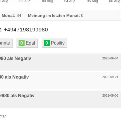
n Monat:
84
Meinung im letzten Monat:
0
+4947198199980
nnte
0
Egal
0
Positiv
80 als Negativ
2025-06-04
0 als Negativ
2022-09-21
980 als Negativ
2021-08-06
ntar