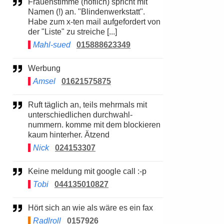
Frauenstimme (höflich) spricht mit
Namen (!) an. "Blindenwerkstatt".
Habe zum x-ten mail aufgefordert von
der "Liste" zu streiche [...]
Mahl-sued
015888623349
Werbung
Amsel
01621575875
Ruft täglich an, teils mehrmals mit
unterschiedlichen durchwahl-
nummern. komme mit dem blockieren
kaum hinterher. Ätzend
Nick
024153307
Keine meldung mit google call :-p
Tobi
044135010827
Hört sich an wie als wäre es ein fax
Radlroll
0157926