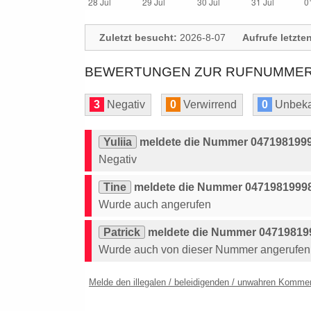
Zuletzt besucht:
2026-8-07
Aufrufe letzte
BEWERTUNGEN ZUR RUFNUMMER: 
3
Negativ
0
Verwirrend
0
Unbeka
Yuliia
meldete die Nummer 0471981999
Negativ
Tine
meldete die Nummer 04719819998
Wurde auch angerufen
Patrick
meldete die Nummer 047198199
Wurde auch von dieser Nummer angerufen
Melde den illegalen / beleidigenden / unwahren Komme