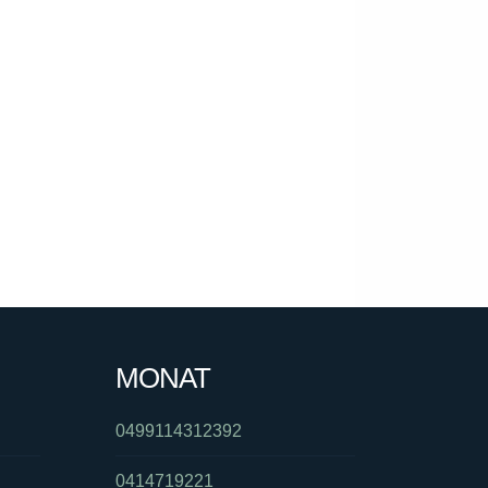
MONAT
0499114312392
0414719221