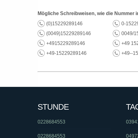
Mögliche Schreibweisen, wie die Nummer i
(0)15229289146
0-1522
(0049)15229289146
0049/1
+4915229289146
+49 15
+49-15229289146
+49--1
STUNDE
TA
0228684553
0394
0228684553
0497