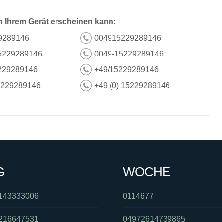
n Ihrem Gerät erscheinen kann:
9289146
004915229289146
5229289146
0049-15229289146
229289146
+49/15229289146
5229289146
+49 (0) 15229289146
G
WOCHE
143333006
0114677
216647531
04972614739865