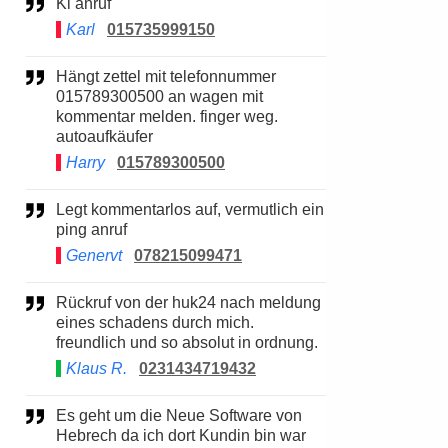
Ki anruf
Karl
015735999150
Hängt zettel mit telefonnummer
015789300500 an wagen mit
kommentar melden. finger weg.
autoaufkäufer
Harry
015789300500
Legt kommentarlos auf, vermutlich ein
ping anruf
Genervt
078215099471
Rückruf von der huk24 nach meldung
eines schadens durch mich.
freundlich und so absolut in ordnung.
Klaus R.
0231434719432
Es geht um die Neue Software von
Hebrech da ich dort Kundin bin war