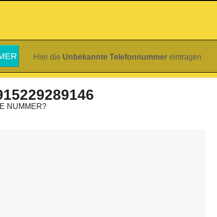
Hier die
Unbekannte Telefonnummer
eintragen
915229289146
IE NUMMER?