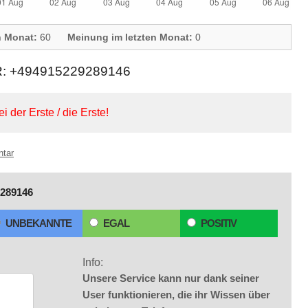
n Monat:
60
Meinung im letzten Monat:
0
+494915229289146
ei der Erste / die Erste!
ntar
289146
UNBEKANNTE
EGAL
POSITIV
Info:
Unsere Service kann nur dank seiner
User funktionieren, die ihr Wissen über