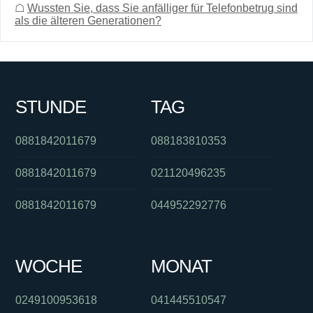
☖
Wussten Sie, dass Sie anfälliger für Telefonbetrug sind
als die älteren Generationen?
STUNDE
TAG
0881842011679
088183810353
0881842011679
021120496235
0881842011679
044952292776
WOCHE
MONAT
0249100953618
041445510547