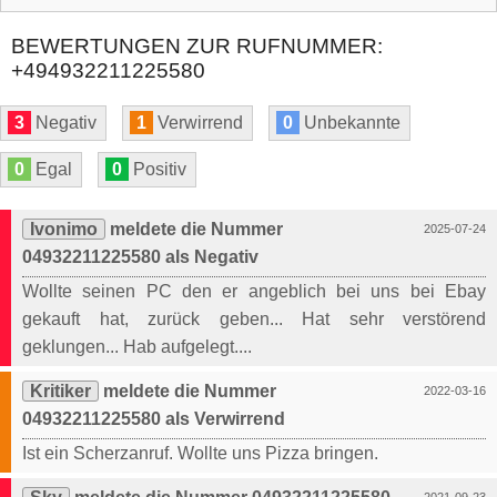
BEWERTUNGEN ZUR RUFNUMMER:
+494932211225580
3
Negativ
1
Verwirrend
0
Unbekannte
0
Egal
0
Positiv
Ivonimo
meldete die Nummer
2025-07-24
04932211225580 als Negativ
Wollte seinen PC den er angeblich bei uns bei Ebay
gekauft hat, zurück geben... Hat sehr verstörend
geklungen... Hab aufgelegt....
Kritiker
meldete die Nummer
2022-03-16
04932211225580 als Verwirrend
Ist ein Scherzanruf. Wollte uns Pizza bringen.