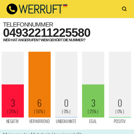
TELEFONNUMMER
04932211225580
WER HAT ANGERUFEN? WEM GEHÖRT DIE NUMMER?