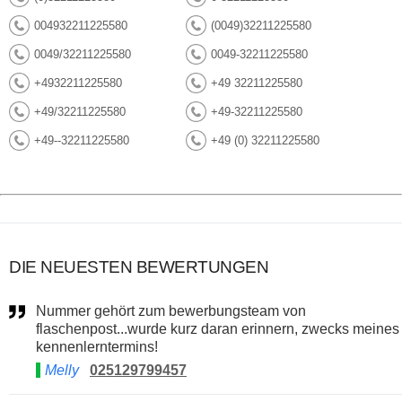
004932211225580
(0049)32211225580
0049/32211225580
0049-32211225580
+4932211225580
+49 32211225580
+49/32211225580
+49-32211225580
+49--32211225580
+49 (0) 32211225580
DIE NEUESTEN BEWERTUNGEN
Nummer gehört zum bewerbungsteam von
flaschenpost...wurde kurz daran erinnern, zwecks meines
kennenlerntermins!
Melly
025129799457