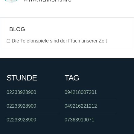
BLOG
☖
Die Telefonspiele sind der Fluch unserer Zeit
STUNDE
TAG
02233928900
094218007201
02233928900
049216221212
02233928900
07363919071