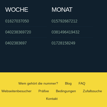
WOCHE
MONAT
01627037050
015792667212
040238369720
0381496419432
0402383697
01728158249
Wem gehört die nummer?
Blog
FAQ
Webseitenbesucher
Präfixe
Bedingungen
Zufallssuche
Kontakt