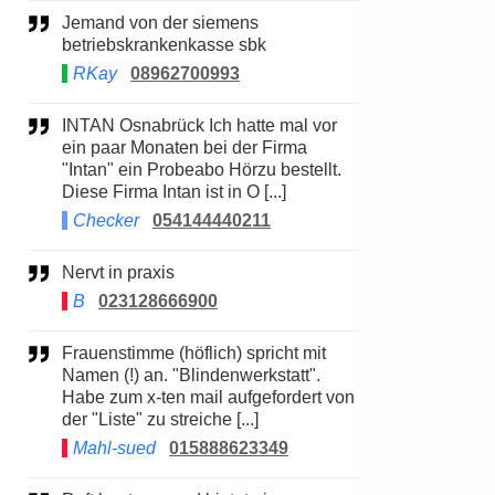
Jemand von der siemens
betriebskrankenkasse sbk
RKay
08962700993
INTAN Osnabrück Ich hatte mal vor
ein paar Monaten bei der Firma
"Intan" ein Probeabo Hörzu bestellt.
Diese Firma Intan ist in O [...]
Checker
054144440211
Nervt in praxis
B
023128666900
Frauenstimme (höflich) spricht mit
Namen (!) an. "Blindenwerkstatt".
Habe zum x-ten mail aufgefordert von
der "Liste" zu streiche [...]
Mahl-sued
015888623349