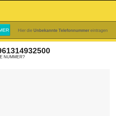
Hier die
Unbekannte Telefonnummer
eintragen
961314932500
IE NUMMER?