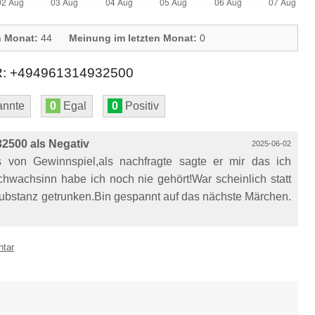
n Monat:
44
Meinung im letzten Monat:
0
+494961314932500
nnte
0
Egal
0
Positiv
2500 als Negativ
2025-06-02
s von Gewinnspiel,als nachfragte sagte er mir das ich
hwachsinn habe ich noch nie gehört!War scheinlich statt
Substanz getrunken.Bin gespannt auf das nächste Märchen.
ntar