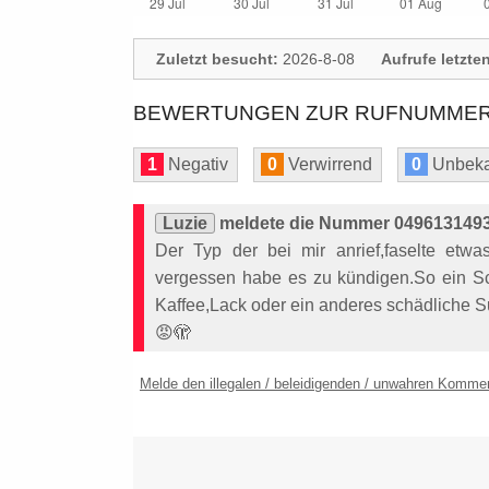
Zuletzt besucht:
2026-8-08
Aufrufe letzte
BEWERTUNGEN ZUR RUFNUMMER: 
1
Negativ
0
Verwirrend
0
Unbeka
Luzie
meldete die Nummer 0496131493
Der Typ der bei mir anrief,faselte etwa
vergessen habe es zu kündigen.So ein Sc
Kaffee,Lack oder ein anderes schädliche 
😡🫣
Melde den illegalen / beleidigenden / unwahren Komme