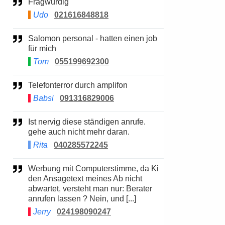
Fragwürdig
Udo
021616848818
Salomon personal - hatten einen job
für mich
Tom
055199692300
Telefonterror durch amplifon
Babsi
091316829006
Ist nervig diese ständigen anrufe.
gehe auch nicht mehr daran.
Rita
040285572245
Werbung mit Computerstimme, da Ki
den Ansagetext meines Ab nicht
abwartet, versteht man nur: Berater
anrufen lassen ? Nein, und [...]
Jerry
024198090247