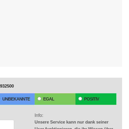
932500
UNBEKANNTE
EGAL
POSITIV
Info:
Unsere Service kann nur dank seiner
User funktionieren, die ihr Wissen über