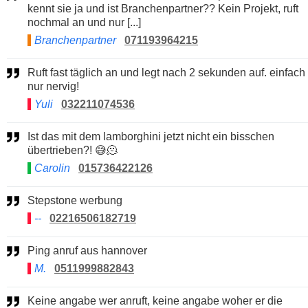
kennt sie ja und ist Branchenpartner?? Kein Projekt, ruft
nochmal an und nur [...]
Branchenpartner
071193964215
Ruft fast täglich an und legt nach 2 sekunden auf. einfach
nur nervig!
Yuli
032211074536
Ist das mit dem lamborghini jetzt nicht ein bisschen
übertrieben?! 😅🫠
Carolin
015736422126
Stepstone werbung
--
02216506182719
Ping anruf aus hannover
M.
0511999882843
Keine angabe wer anruft, keine angabe woher er die