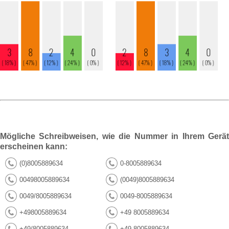
Mögliche Schreibweisen, wie die Nummer in Ihrem Gerät
erscheinen kann:
(0)8005889634
0-8005889634
00498005889634
(0049)8005889634
0049/8005889634
0049-8005889634
+498005889634
+49 8005889634
+49/8005889634
+49-8005889634