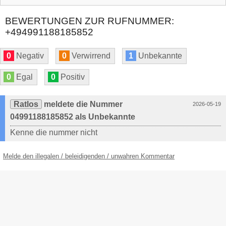
BEWERTUNGEN ZUR RUFNUMMER:
+494991188185852
0
Negativ
0
Verwirrend
1
Unbekannte
0
Egal
0
Positiv
Ratlos
meldete die Nummer
2026-05-19
04991188185852 als Unbekannte
Kenne die nummer nicht
Melde den illegalen / beleidigenden / unwahren Kommentar