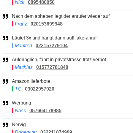
Nick
0895480050
Nach dem abheben legt der anrufer wieder auf
Franz
020153699948
Läutet 3x und hängt dann auf! fake-anruf!
Manfred
022157279104
Aufdringlich, fährt in privatstrasse trotz verbot
Matthias
015772781848
Amazon lieferbote
TC
03022957920
Werbung
Nass
057664179985
Nervig
Dopediver
032211074999