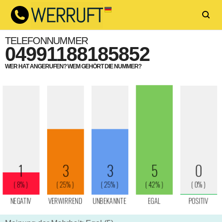
TELEFONNUMMER
04991188185852
WER HAT ANGERUFEN? WEM GEHÖRT DIE NUMMER?