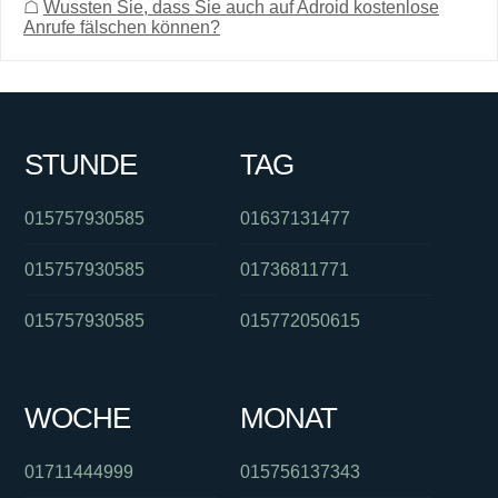
☖
Wussten Sie, dass Sie auch auf Adroid kostenlose
Anrufe fälschen können?
STUNDE
TAG
015757930585
01637131477
015757930585
01736811771
015757930585
015772050615
WOCHE
MONAT
01711444999
015756137343