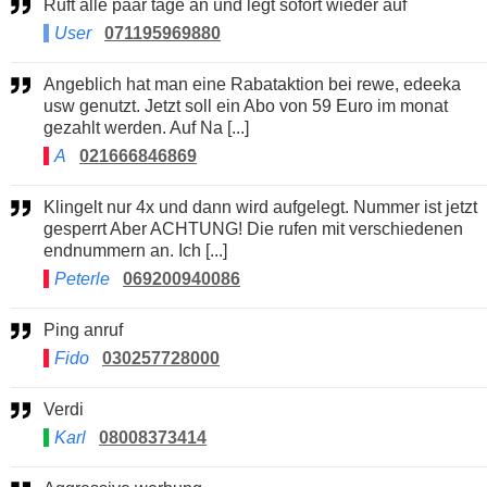
Ruft alle paar tage an und legt sofort wieder auf
User
071195969880
Angeblich hat man eine Rabataktion bei rewe, edeeka
usw genutzt. Jetzt soll ein Abo von 59 Euro im monat
gezahlt werden. Auf Na [...]
A
021666846869
Klingelt nur 4x und dann wird aufgelegt. Nummer ist jetzt
gesperrt Aber ACHTUNG! Die rufen mit verschiedenen
endnummern an. Ich [...]
Peterle
069200940086
Ping anruf
Fido
030257728000
Verdi
Karl
08008373414