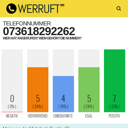
TELEFONNUMMER
073618292262
WER HAT ANGERUFEN? WEM GEHÖRT DIE NUMMER?