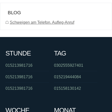
BLOG
☖
Schweigen am Telefon. Aufleg-Anruf
STUNDE
TAG
015213981716
0302555927401
015213981716
015219444084
015213981716
015158130142
WOCHE
MONAT