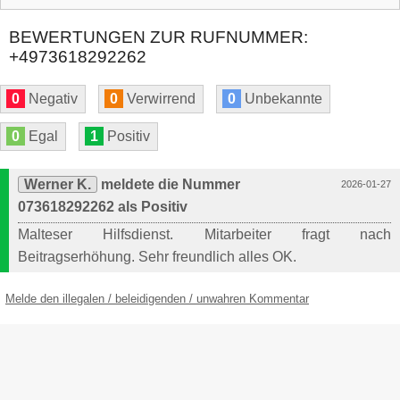
BEWERTUNGEN ZUR RUFNUMMER:
+4973618292262
0
Negativ
0
Verwirrend
0
Unbekannte
0
Egal
1
Positiv
Werner K.
meldete die Nummer
2026-01-27
073618292262 als Positiv
Malteser Hilfsdienst. Mitarbeiter fragt nach
Beitragserhöhung. Sehr freundlich alles OK.
Melde den illegalen / beleidigenden / unwahren Kommentar