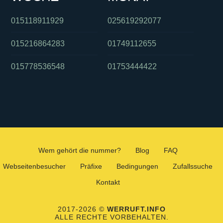
015118911929
025619292077
015216864283
01749112655
015778536548
01753444422
Wem gehört die nummer?
Blog
FAQ
Webseitenbesucher
Präfixe
Bedingungen
Zufallssuche
Kontakt
2017-2026 ©
WERRUFT.INFO
ALLE RECHTE VORBEHALTEN.