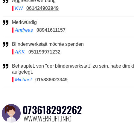
Aggressive werbung
KW
061424902949
Merkwürdig
Andreas
08941611157
Blindenwerkstatt möchte spenden
AKK
051199971232
Behauptet, von "der blindenwerkstatt" zu sein. habe direkt
aufgelegt.
Michael
015888623349