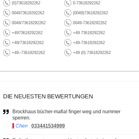
(0)73618292262
0-73618292262
004973618292262
(0049)73618292262
0049/73618292262
0049-73618292262
+4973618292262
+49 73618292262
+49/73618292262
+49-73618292262
+49--73618292262
+49 (0) 73618292262
DIE NEUESTEN BEWERTUNGEN
Brockhaus bücher-mafia! finger weg und nummer
sperren.
Chen
033441534999