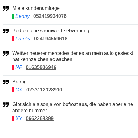
Miele kundenumfrage
Benny
052419934076
Bedrohliche stromwechselwerbung.
Franky
024194559618
Weißer neuerer mercedes der es an mein auto gesteckt
hat kennzeichen ac aachen
NF
01635986946
Betrug
MA
0233112328910
Gibt sich als sonja von bofrost aus, die haben aber eine
andere nummer
XY
0662268399