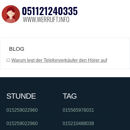
BLOG
☖
Warum legt der Telefonverkäufer den Hörer auf
STUNDE
TAG
015259022960
015565976031
015259022960
015210488038