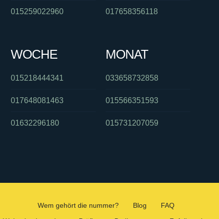
015259022960
017658356118
WOCHE
MONAT
015218444341
033658732858
017648081463
015566351593
01632296180
015731207059
Wem gehört die nummer?
Blog
FAQ