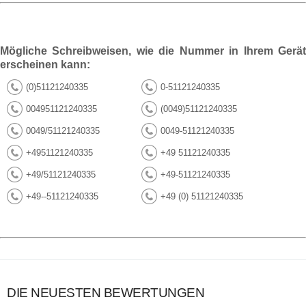
Mögliche Schreibweisen, wie die Nummer in Ihrem Gerät
erscheinen kann:
(0)51121240335
0-51121240335
004951121240335
(0049)51121240335
0049/51121240335
0049-51121240335
+4951121240335
+49 51121240335
+49/51121240335
+49-51121240335
+49--51121240335
+49 (0) 51121240335
DIE NEUESTEN BEWERTUNGEN