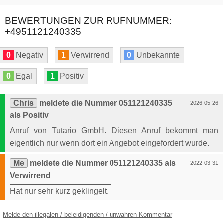
BEWERTUNGEN ZUR RUFNUMMER:
+4951121240335
0
Negativ
1
Verwirrend
0
Unbekannte
0
Egal
1
Positiv
Chris
meldete die Nummer 051121240335
2026-05-26
als Positiv
Anruf von Tutario GmbH. Diesen Anruf bekommt man
eigentlich nur wenn dort ein Angebot eingefordert wurde.
Me
meldete die Nummer 051121240335 als
2022-03-31
Verwirrend
Hat nur sehr kurz geklingelt.
Melde den illegalen / beleidigenden / unwahren Kommentar