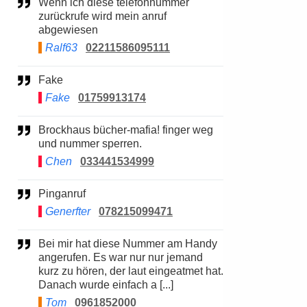
Wenn ich diese telefonnummer
zurückrufe wird mein anruf
abgewiesen
Ralf63
02211586095111
Fake
Fake
01759913174
Brockhaus bücher-mafia! finger weg
und nummer sperren.
Chen
033441534999
Pinganruf
Generfter
078215099471
Bei mir hat diese Nummer am Handy
angerufen. Es war nur nur jemand
kurz zu hören, der laut eingeatmet hat.
Danach wurde einfach a [...]
Tom
0961852000