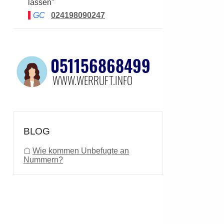
lassen"
GC
024198090247
BLOG
☖
Wie kommen Unbefugte an
Nummern?