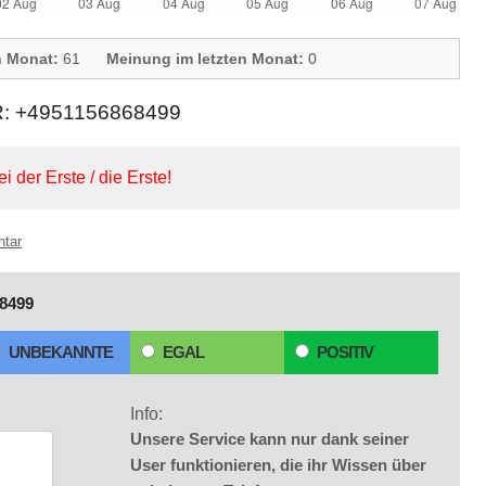
n Monat:
61
Meinung im letzten Monat:
0
+4951156868499
ei der Erste / die Erste!
ntar
8499
UNBEKANNTE
EGAL
POSITIV
Info:
Unsere Service kann nur dank seiner
User funktionieren, die ihr Wissen über