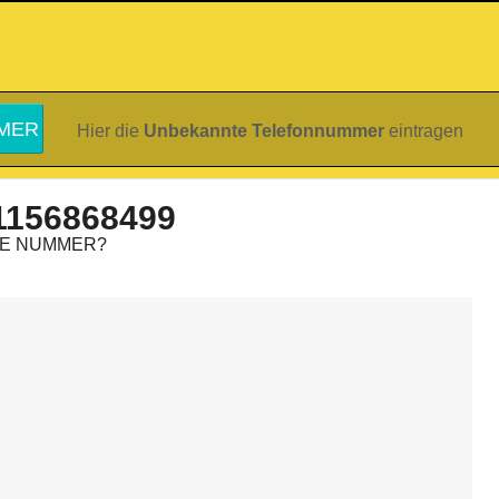
Hier die
Unbekannte Telefonnummer
eintragen
1156868499
IE NUMMER?