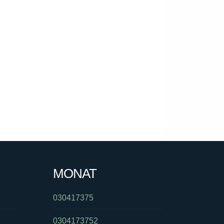
MONAT
030417375
0304173752