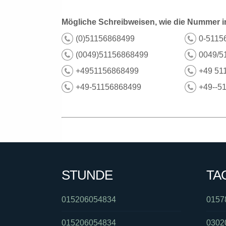
Mögliche Schreibweisen, wie die Nummer i
(0)51156868499
0-5115
(0049)51156868499
0049/5
+4951156868499
+49 51
+49-51156868499
+49--5
STUNDE
TA
015206054834
0157
015206054834
0302