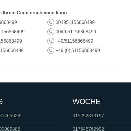
n Ihrem Gerät erscheinen kann:
6868499
004951156868499
1156868499
0049-51156868499
156868499
+49/51156868499
1156868499
+49 (0) 51156868499
G
WOCHE
81465628
015252313197
00009885
017645769992