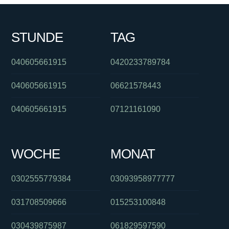
STUNDE
TAG
040605661915
0420233789784
040605661915
06621578443
040605661915
07121161090
WOCHE
MONAT
0302555779384
03093958977777
031708509666
015253100848
030439875987
061829597590