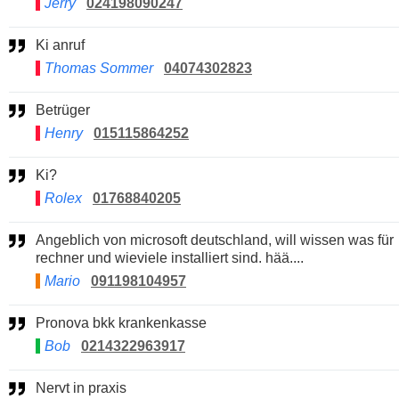
Jerry
024198090247
Ki anruf
Thomas Sommer
04074302823
Betrüger
Henry
015115864252
Ki?
Rolex
01768840205
Angeblich von microsoft deutschland, will wissen was für
rechner und wieviele installiert sind. hää....
Mario
091198104957
Pronova bkk krankenkasse
Bob
0214322963917
Nervt in praxis