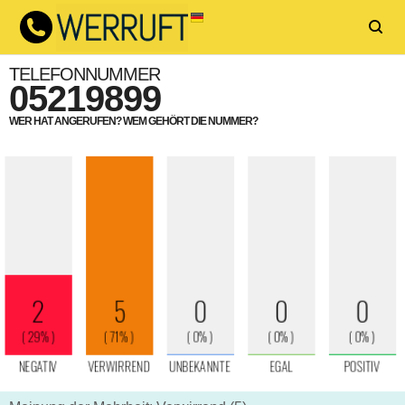
TELEFONNUMMER
05219899
WER HAT ANGERUFEN? WEM GEHÖRT DIE NUMMER?