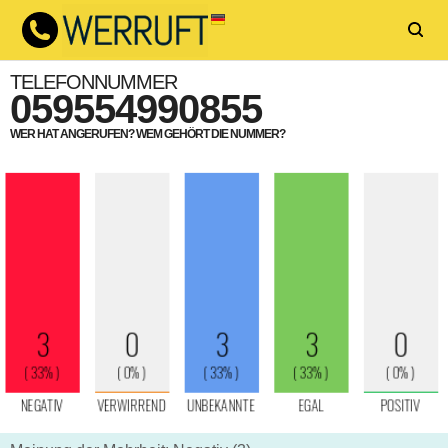
TELEFONNUMMER
059554990855
WER HAT ANGERUFEN? WEM GEHÖRT DIE NUMMER?