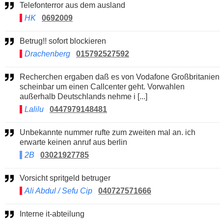
Telefonterror aus dem ausland
HK
0692009
Betrug!! sofort blockieren
Drachenberg
015792527592
Recherchen ergaben daß es von Vodafone Großbritanien
scheinbar um einen Callcenter geht. Vorwahlen
außerhalb Deutschlands nehme i [...]
Lalilu
0447979148481
Unbekannte nummer rufte zum zweiten mal an. ich
erwarte keinen anruf aus berlin
2B
03021927785
Vorsicht spritgeld betruger
Ali Abdul / Sefu Cip
040727571666
Interne it-abteilung