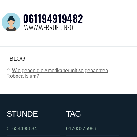
BLOG
☖
Wie gehen die Amerikaner mit so genannten
Robocalls um?
STUNDE
TAG
01634498684
01703375986