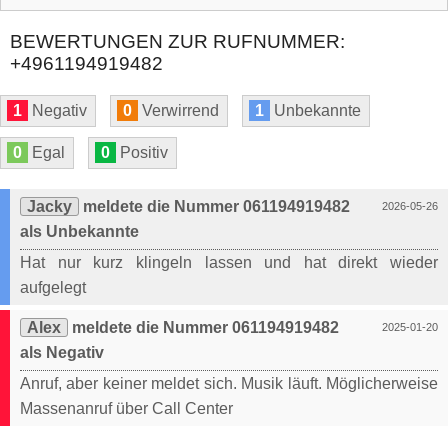
BEWERTUNGEN ZUR RUFNUMMER:
+4961194919482
1
Negativ
0
Verwirrend
1
Unbekannte
0
Egal
0
Positiv
Jacky
meldete die Nummer 061194919482
2026-05-26
als Unbekannte
Hat nur kurz klingeln lassen und hat direkt wieder
aufgelegt
Alex
meldete die Nummer 061194919482
2025-01-20
als Negativ
Anruf, aber keiner meldet sich. Musik läuft. Möglicherweise
Massenanruf über Call Center