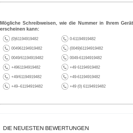
Mögliche Schreibweisen, wie die Nummer in Ihrem Gerät
erscheinen kann:
(0)61194919482
0-61194919482
004961194919482
(0049)61194919482
0049/61194919482
0049-61194919482
+4961194919482
+49 61194919482
+49/61194919482
+49-61194919482
+49--61194919482
+49 (0) 61194919482
DIE NEUESTEN BEWERTUNGEN