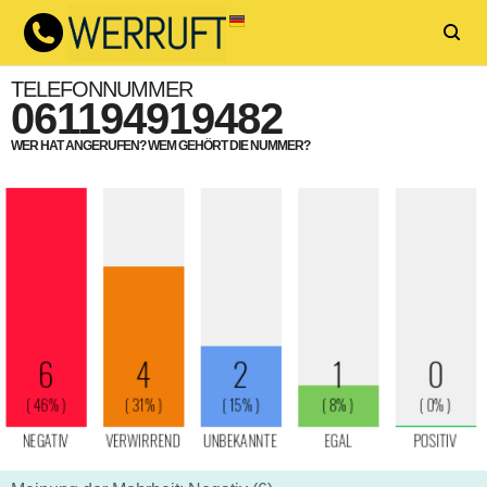
TELEFONNUMMER
061194919482
WER HAT ANGERUFEN? WEM GEHÖRT DIE NUMMER?