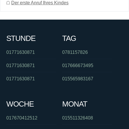
☖
Der erste Anruf Ihres Kindes
STUNDE
TAG
01771630871
0781157826
01771630871
017666673495
01771630871
015565983167
WOCHE
MONAT
017670412512
015511326408