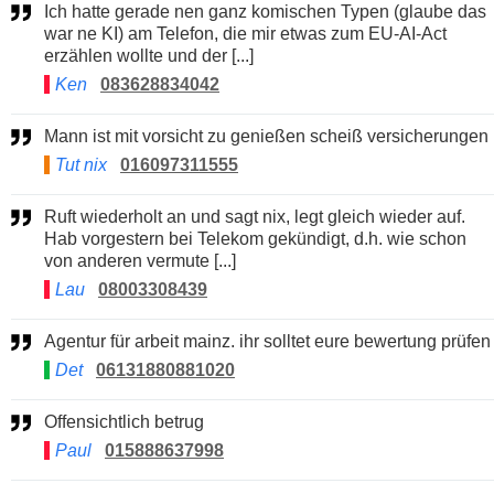
Ich hatte gerade nen ganz komischen Typen (glaube das
war ne KI) am Telefon, die mir etwas zum EU-AI-Act
erzählen wollte und der [...]
Ken
083628834042
Mann ist mit vorsicht zu genießen scheiß versicherungen
Tut nix
016097311555
Ruft wiederholt an und sagt nix, legt gleich wieder auf.
Hab vorgestern bei Telekom gekündigt, d.h. wie schon
von anderen vermute [...]
Lau
08003308439
Agentur für arbeit mainz. ihr solltet eure bewertung prüfen
Det
06131880881020
Offensichtlich betrug
Paul
015888637998