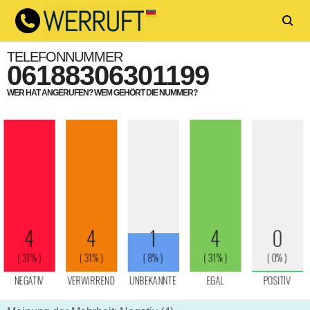
TELEFONNUMMER
06188306301199
WER HAT ANGERUFEN? WEM GEHÖRT DIE NUMMER?