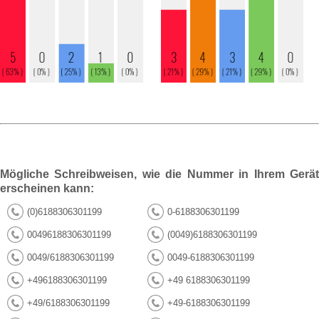
Mögliche Schreibweisen, wie die Nummer in Ihrem Gerät
erscheinen kann:
(0)6188306301199
0-6188306301199
00496188306301199
(0049)6188306301199
0049/6188306301199
0049-6188306301199
+496188306301199
+49 6188306301199
+49/6188306301199
+49-6188306301199