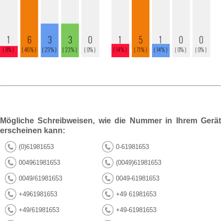
Mögliche Schreibweisen, wie die Nummer in Ihrem Gerät
erscheinen kann:
(0)61981653
0-61981653
004961981653
(0049)61981653
0049/61981653
0049-61981653
+4961981653
+49 61981653
+49/61981653
+49-61981653