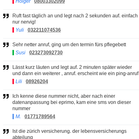
Holger
08003302099
Ruft fast täglich an und legt nach 2 sekunden auf. einfach
nur nervig!
Yuli
032211074536
Sehr netter anruf, ging um den termin fürs pflegebett
Susi
023273092730
Lässt kurz läuten und legt auf. 2 minuten später wieder
und dann ein weiterer , anruf. erscheint wie ein ping-anruf
Lili
08926204
Ich kenne diese nummer nicht, aber nach einer
datenanpassung bei eprimo, kam eine sms von dieser
nummer
M.
01771789564
Ist die zürich versicherung. der lebensversicherungs
abteilung