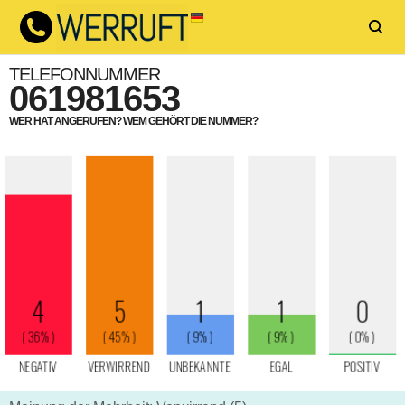
TELEFONNUMMER
061981653
WER HAT ANGERUFEN? WEM GEHÖRT DIE NUMMER?