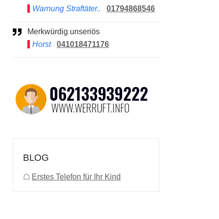
Warnung Straftäter..
01794868546
Merkwürdig unseriös
Horst
041018471176
BLOG
☖
Erstes Telefon für Ihr Kind