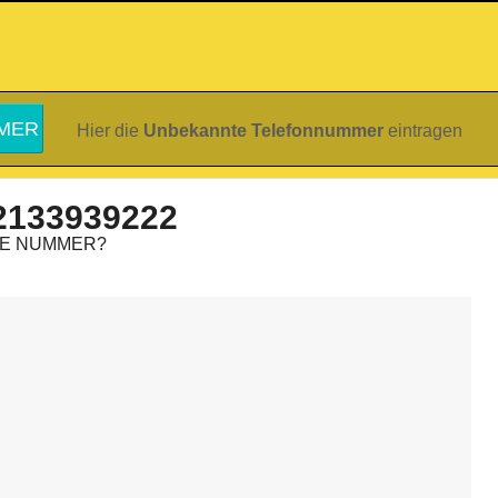
Hier die
Unbekannte Telefonnummer
eintragen
2133939222
IE NUMMER?