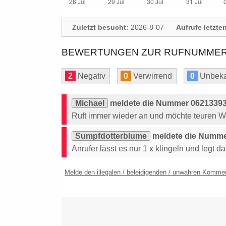
Zuletzt besucht:
2026-8-07
Aufrufe letzte
BEWERTUNGEN ZUR RUFNUMMER: 
2
Negativ
0
Verwirrend
0
Unbeka
Michael
meldete die Nummer 06213393
Ruft immer wieder an und möchte teuren W
Sumpfdotterblume
meldete die Numme
Anrufer lässt es nur 1 x klingeln und legt d
Melde den illegalen / beleidigenden / unwahren Komme