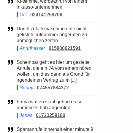
Ki-stimme, werbeanruf von einem
inkasso-unternehmen.
GC
024141259706
Durch zufallsmaschine eine nicht
gelistete rufnummer angerufen zu
unmöglichen zeiten
Anrufhasser
015888621591
Scheinbar geht es hier um gezielte
Anrufe, die ein JA vom einem hören
wollen, um dies dann als Grund für
irgendeinen Vertrag zu m [...]
Sunny
074557884372
Firma waffen stahl gehört diese
nummmer, hab angerufen
Jonas
01723259180
Spamanrufe innerhalt einer minute 9