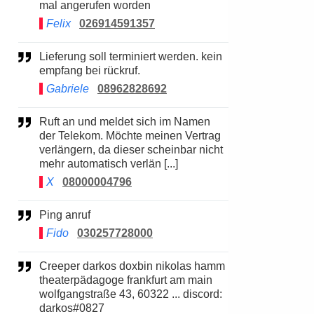
mal angerufen worden
Felix
026914591357
Lieferung soll terminiert werden. kein
empfang bei rückruf.
Gabriele
08962828692
Ruft an und meldet sich im Namen
der Telekom. Möchte meinen Vertrag
verlängern, da dieser scheinbar nicht
mehr automatisch verlän [...]
X
08000004796
Ping anruf
Fido
030257728000
Creeper darkos doxbin nikolas hamm
theaterpädagoge frankfurt am main
wolfgangstraße 43, 60322 ... discord:
darkos#0827