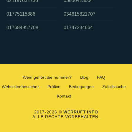
021197632736
05050423004
01775115886
034615821707
017684957708
01747234664
Wem gehört die nummer?
Blog
FAQ
Webseitenbesucher
Präfixe
Bedingungen
Zufallssuche
Kontakt
2017-2026 ©
WERRUFT.INFO
ALLE RECHTE VORBEHALTEN.