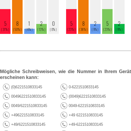
Mögliche Schreibweisen, wie die Nummer in Ihrem Gerät
erscheinen kann:
(0)6221510833145
0-6221510833145
00496221510833145
(0049)6221510833145
0049/6221510833145
0049-6221510833145
+496221510833145
+49 6221510833145
+49/6221510833145
+49-6221510833145