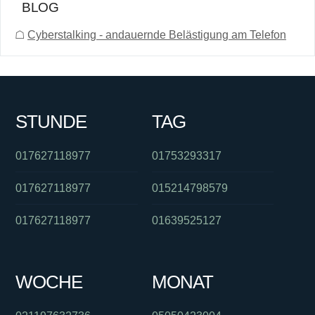
BLOG
☖
Cyberstalking - andauernde Belästigung am Telefon
STUNDE
TAG
017627118977
01753293317
017627118977
015214798579
017627118977
01639525127
WOCHE
MONAT