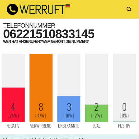
TELEFONNUMMER
06221510833145
WER HAT ANGERUFEN? WEM GEHÖRT DIE NUMMER?