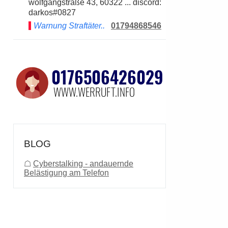
wolfgangstraße 43, 60322 ... discord:
darkos#0827
Warnung Straftäter..
01794868546
BLOG
☖
Cyberstalking - andauernde
Belästigung am Telefon