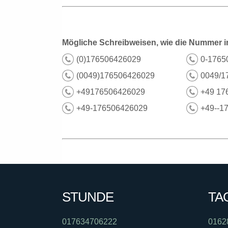
Mögliche Schreibweisen, wie die Nummer i
(0)176506426029
0-1765
(0049)176506426029
0049/1
+49176506426029
+49 17
+49-176506426029
+49--1
STUNDE
TA
017634706222
0162