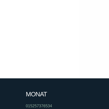
MONAT
015257376534