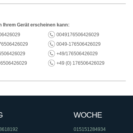
n Ihrem Gerät erscheinen kann:
06426029
0049176506426029
76506426029
0049-176506426029
6506426029
+49/176506426029
76506426029
+49 (0) 176506426029
G
WOCHE
8618192
015151284934