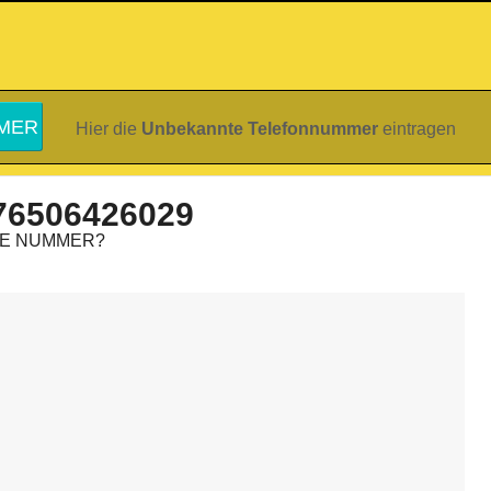
Hier die
Unbekannte Telefonnummer
eintragen
76506426029
IE NUMMER?