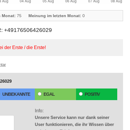
n Monat:
75
Meinung im letzten Monat:
0
+49176506426029
ei der Erste / die Erste!
ntar
26029
UNBEKANNTE
EGAL
POSITIV
Info:
Unsere Service kann nur dank seiner
User funktionieren, die ihr Wissen über