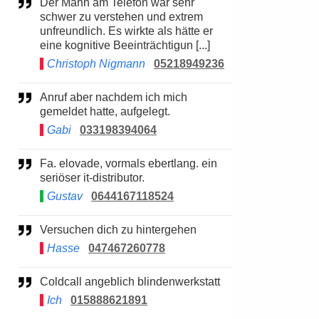
Der Mann am Telefon war sehr
schwer zu verstehen und extrem
unfreundlich. Es wirkte als hätte er
eine kognitive Beeinträchtigun [...]
Christoph Nigmann
05218949236
Anruf aber nachdem ich mich
gemeldet hatte, aufgelegt.
Gabi
033198394064
Fa. elovade, vormals ebertlang. ein
seriöser it-distributor.
Gustav
0644167118524
Versuchen dich zu hintergehen
Hasse
047467260778
Coldcall angeblich blindenwerkstatt
Ich
015888621891