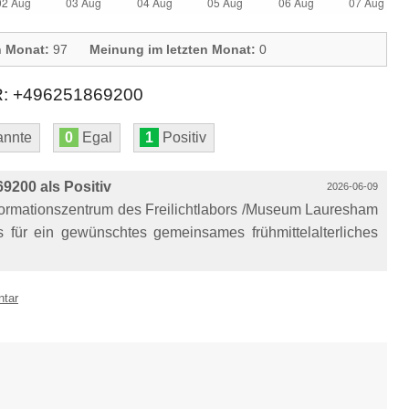
n Monat:
97
Meinung im letzten Monat:
0
 +496251869200
nnte
0
Egal
1
Positiv
200 als Positiv
2026-06-09
formationszentrum des Freilichtlabors /Museum Lauresham
 für ein gewünschtes gemeinsames frühmittelalterliches
ntar