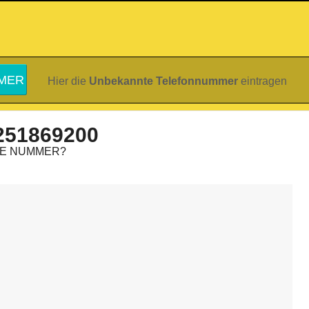
Hier die
Unbekannte Telefonnummer
eintragen
251869200
IE NUMMER?