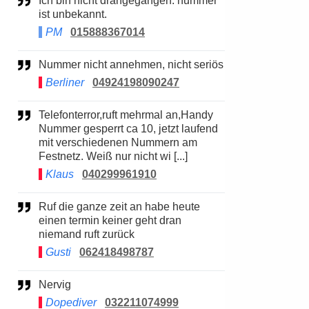
Ich bin nicht drangegangen. nummer
ist unbekannt.
PM
015888367014
Nummer nicht annehmen, nicht seriös
Berliner
04924198090247
Telefonterror,ruft mehrmal an,Handy
Nummer gesperrt ca 10, jetzt laufend
mit verschiedenen Nummern am
Festnetz. Weiß nur nicht wi [...]
Klaus
040299961910
Ruf die ganze zeit an habe heute
einen termin keiner geht dran
niemand ruft zurück
Gusti
062418498787
Nervig
Dopediver
032211074999