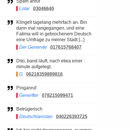
Spam anruf
Lotar
03046640
Klingelt tagelang mehrfach an. Bin
dann mal rangegangen, und eine
Fatima will in gebrochenem Deutsch
eine Umfrage zu meiner Stadt [...]
Der Genervte
017615768407
Dito, band läuft, nach etwa einer
minute aufgelegt.
G
06218359889816
Pinganruf
Generfter
078215099471
Betrügerisch
Deutschlanistan
040226393725