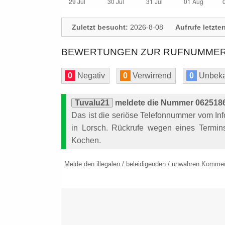
Zuletzt besucht:
2026-8-08
Aufrufe letzte
BEWERTUNGEN ZUR RUFNUMMER:
0
Negativ
0
Verwirrend
0
Unbeka
Tuvalu21
meldete die Nummer 06251869
Das ist die seriöse Telefonnummer vom In
in Lorsch. Rückrufe wegen eines Termins
Kochen.
Melde den illegalen / beleidigenden / unwahren Komme