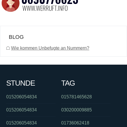
BLOG
☖
Wie kommen Unbefugte an Nummern?
STUNDE
TAG
015206054834
015781465628
015206054834
030200009885
015206054834
01736062418