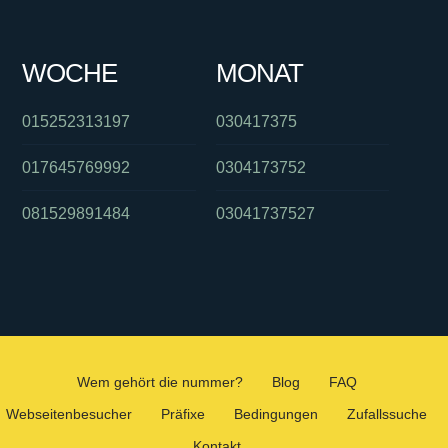
WOCHE
MONAT
015252313197
030417375
017645769992
0304173752
081529891484
03041737527
Wem gehört die nummer?
Blog
FAQ
Webseitenbesucher
Präfixe
Bedingungen
Zufallssuche
Kontakt