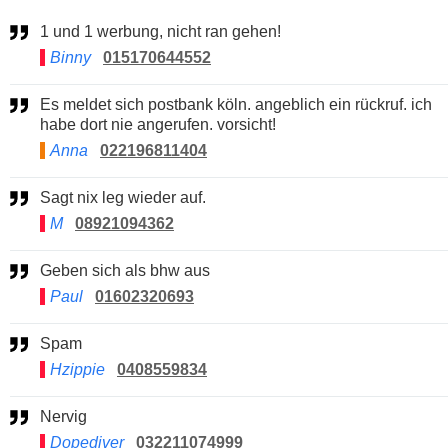
1 und 1 werbung, nicht ran gehen!
Binny
015170644552
Es meldet sich postbank köln. angeblich ein rückruf. ich
habe dort nie angerufen. vorsicht!
Anna
022196811404
Sagt nix leg wieder auf.
M
08921094362
Geben sich als bhw aus
Paul
01602320693
Spam
Hzippie
0408559834
Nervig
Dopediver
032211074999