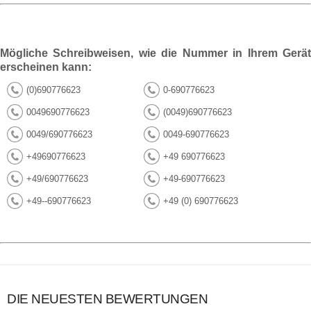
Mögliche Schreibweisen, wie die Nummer in Ihrem Gerät
erscheinen kann:
(0)690776623
0-690776623
0049690776623
(0049)690776623
0049/690776623
0049-690776623
+49690776623
+49 690776623
+49/690776623
+49-690776623
+49--690776623
+49 (0) 690776623
DIE NEUESTEN BEWERTUNGEN