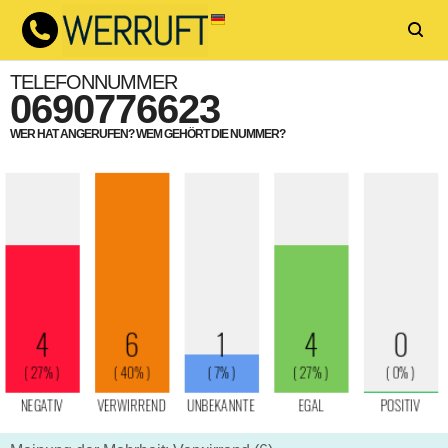
TELEFONNUMMER
0690776623
WER HAT ANGERUFEN? WEM GEHÖRT DIE NUMMER?