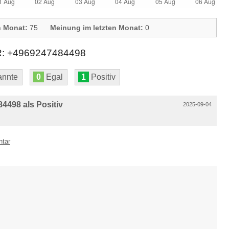
n Monat:
75
Meinung im letzten Monat:
0
+4969247484498
nnte
0
Egal
1
Positiv
498 als Positiv
2025-09-04
ntar