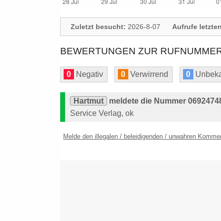
Zuletzt besucht:
2026-8-07
Aufrufe letzte
BEWERTUNGEN ZUR RUFNUMMER: 
0
Negativ
0
Verwirrend
0
Unbeka
Hartmut
meldete die Nummer 069247484
Service Verlag, ok
Melde den illegalen / beleidigenden / unwahren Komme