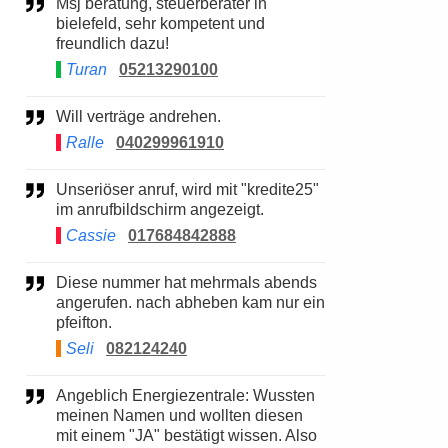
Msj beratung, steuerberater in
bielefeld, sehr kompetent und
freundlich dazu!
Turan
05213290100
Will verträge andrehen.
Ralle
040299961910
Unseriöser anruf, wird mit "kredite25"
im anrufbildschirm angezeigt.
Cassie
017684842888
Diese nummer hat mehrmals abends
angerufen. nach abheben kam nur ein
pfeifton.
Seli
082124240
Angeblich Energiezentrale: Wussten
meinen Namen und wollten diesen
mit einem "JA" bestätigt wissen. Also