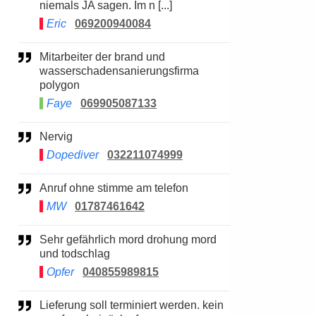
niemals JA sagen. Im n [...]
Eric
069200940084
Mitarbeiter der brand und
wasserschadensanierungsfirma
polygon
Faye
069905087133
Nervig
Dopediver
032211074999
Anruf ohne stimme am telefon
MW
01787461642
Sehr gefährlich mord drohung mord
und todschlag
Opfer
040855989815
Lieferung soll terminiert werden. kein