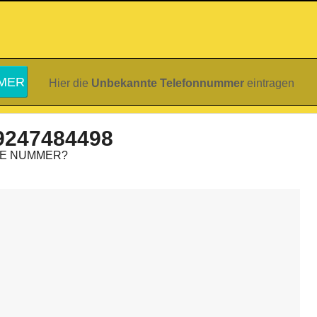
Hier die
Unbekannte Telefonnummer
eintragen
9247484498
IE NUMMER?