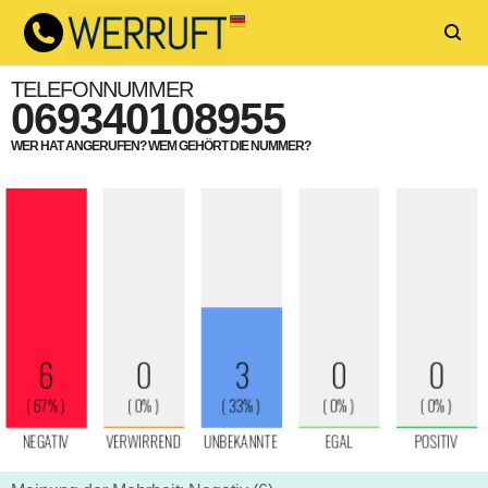
TELEFONNUMMER
069340108955
WER HAT ANGERUFEN? WEM GEHÖRT DIE NUMMER?