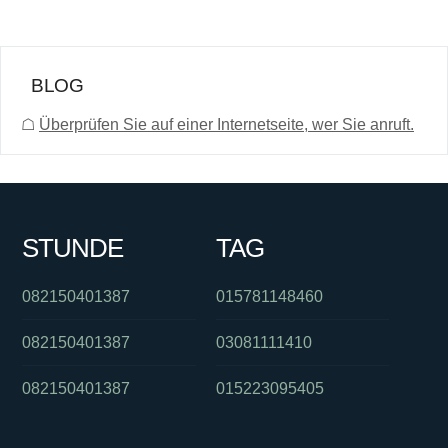
BLOG
☖
Überprüfen Sie auf einer Internetseite, wer Sie anruft.
STUNDE
TAG
082150401387
015781148460
082150401387
03081111410
082150401387
015223095405