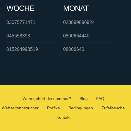
WOCHE
MONAT
03075771471
023899896924
045558393
0800664440
015204998519
08006640
Wem gehört die nummer?
Blog
FAQ
Webseitenbesucher
Präfixe
Bedingungen
Zufallssuche
Kontakt