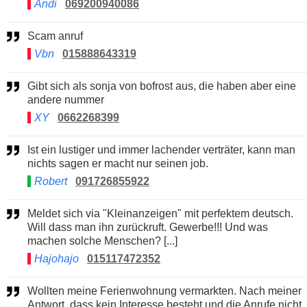
Andi
069200940086
Scam anruf
Vbn
015888643319
Gibt sich als sonja von bofrost aus, die haben aber eine
andere nummer
XY
0662268399
Ist ein lustiger und immer lachender verträter, kann man
nichts sagen er macht nur seinen job.
Robert
091726855922
Meldet sich via "Kleinanzeigen" mit perfektem deutsch.
Will dass man ihn zurückruft. Gewerbe!!! Und was
machen solche Menschen? [...]
Hajohajo
015117472352
Wollten meine Ferienwohnung vermarkten. Nach meiner
Antwort, dass kein Interesse besteht und die Anrufe nicht