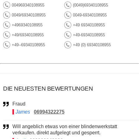
004969340108955
(0049)69340108955
0049/69340108955
0049-69340108955
+4969340108955
+49 69340108955
+49/69340108955
+49-69340108955
+49--69340108955
+49 (0) 69340108955
DIE NEUESTEN BEWERTUNGEN
Fraud
James
06994322275
Will angeblich etwas von einer blindenwerkstatt
verkaufen. direkt aufgelegt und gesperrt.