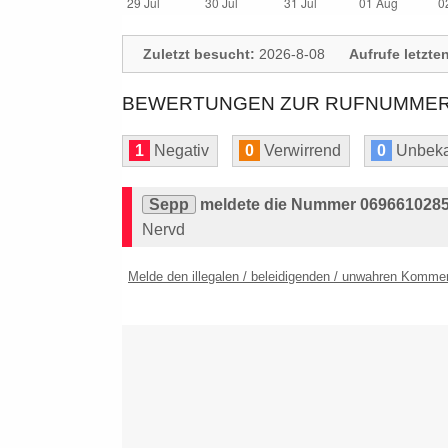
Zuletzt besucht:
2026-8-08
Aufrufe letzte
BEWERTUNGEN ZUR RUFNUMMER:
1
Negativ
0
Verwirrend
0
Unbeka
Sepp
meldete die Nummer 06966102855
Nervd
Melde den illegalen / beleidigenden / unwahren Komme