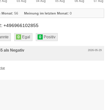
n Monat:
56
Meinung im letzten Monat:
0
 +496966102855
nnte
0
Egal
0
Positiv
 als Negativ
2026-05-29
ntar