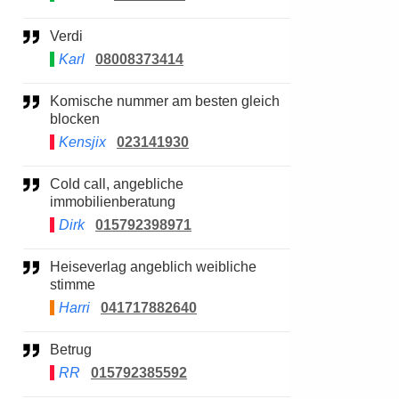
Verdi
Karl
08008373414
Komische nummer am besten gleich
blocken
Kensjix
023141930
Cold call, angebliche
immobilienberatung
Dirk
015792398971
Heiseverlag angeblich weibliche
stimme
Harri
041717882640
Betrug
RR
015792385592