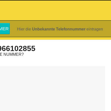
Hier die
Unbekannte Telefonnummer
eintragen
966102855
IE NUMMER?