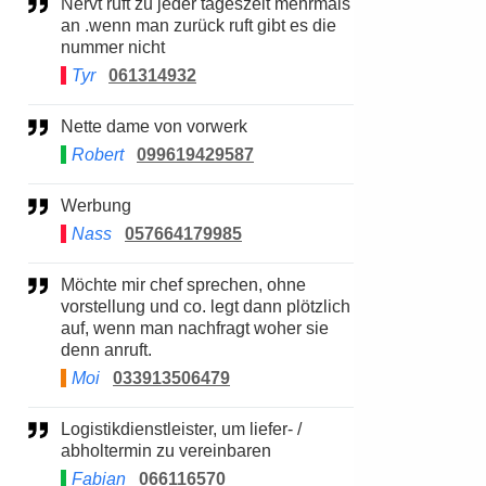
Nervt ruft zu jeder tageszeit mehrmals
an .wenn man zurück ruft gibt es die
nummer nicht
Tyr
061314932
Nette dame von vorwerk
Robert
099619429587
Werbung
Nass
057664179985
Möchte mir chef sprechen, ohne
vorstellung und co. legt dann plötzlich
auf, wenn man nachfragt woher sie
denn anruft.
Moi
033913506479
Logistikdienstleister, um liefer- /
abholtermin zu vereinbaren
Fabian
066116570