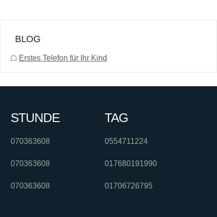
BLOG
☖
Erstes Telefon für Ihr Kind
STUNDE
TAG
070363608
0554711224
070363608
017680191990
070363608
01706726795