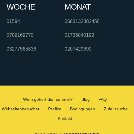
WOCHE
MONAT
01594
0683132382456
0709169770
01736840192
03277565836
0207429690
Wem gehört die nummer?
Blog
FAQ
Webseitenbesucher
Präfixe
Bedingungen
Zufallssuche
Kontakt