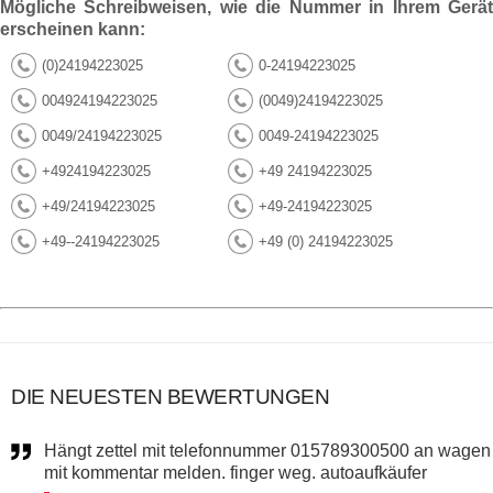
Mögliche Schreibweisen, wie die Nummer in Ihrem Gerät
erscheinen kann:
(0)24194223025
0-24194223025
004924194223025
(0049)24194223025
0049/24194223025
0049-24194223025
+4924194223025
+49 24194223025
+49/24194223025
+49-24194223025
+49--24194223025
+49 (0) 24194223025
DIE NEUESTEN BEWERTUNGEN
Hängt zettel mit telefonnummer 015789300500 an wagen
mit kommentar melden. finger weg. autoaufkäufer