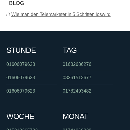
BLOG
☖
Wie man den Telemarketer in 5 Schritten loswird
STUNDE
TAG
01606079623
01632686276
01606079623
03261513677
01606079623
01782493482
WOCHE
MONAT