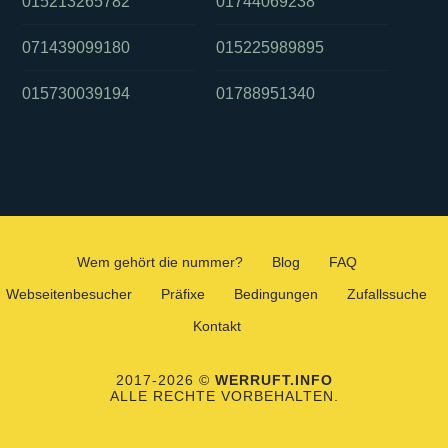
015213265782
01744069238
071439099180
015225989895
015730039194
01788951340
Wem gehört die nummer?
Blog
FAQ
Webseitenbesucher
Präfixe
Bedingungen
Zufallssuche
Kontakt
2017-2026 ©
WERRUFT.INFO
ALLE RECHTE VORBEHALTEN.