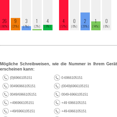
Mögliche Schreibweisen, wie die Nummer in Ihrem Gerät
erscheinen kann:
(0)6966105151
0-6966105151
00496966105151
(0049)6966105151
0049/6966105151
0049-6966105151
+496966105151
+49 6966105151
+49/6966105151
+49-6966105151