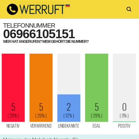
TELEFONNUMMER
06966105151
WER HAT ANGERUFEN? WEM GEHÖRT DIE NUMMER?