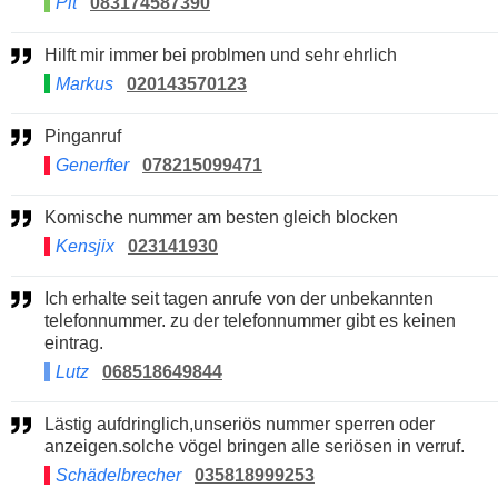
Pit
083174587390
Hilft mir immer bei problmen und sehr ehrlich
Markus
020143570123
Pinganruf
Generfter
078215099471
Komische nummer am besten gleich blocken
Kensjix
023141930
Ich erhalte seit tagen anrufe von der unbekannten
telefonnummer. zu der telefonnummer gibt es keinen
eintrag.
Lutz
068518649844
Lästig aufdringlich,unseriös nummer sperren oder
anzeigen.solche vögel bringen alle seriösen in verruf.
Schädelbrecher
035818999253