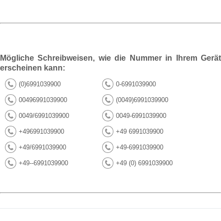
Mögliche Schreibweisen, wie die Nummer in Ihrem Gerät
erscheinen kann:
(0)6991039900
0-6991039900
00496991039900
(0049)6991039900
0049/6991039900
0049-6991039900
+496991039900
+49 6991039900
+49/6991039900
+49-6991039900
+49--6991039900
+49 (0) 6991039900