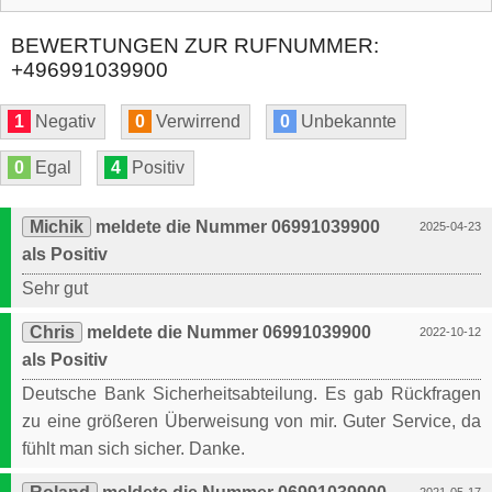
BEWERTUNGEN ZUR RUFNUMMER:
+496991039900
1
Negativ
0
Verwirrend
0
Unbekannte
0
Egal
4
Positiv
Michik
meldete die Nummer 06991039900
2025-04-23
als Positiv
Sehr gut
Chris
meldete die Nummer 06991039900
2022-10-12
als Positiv
Deutsche Bank Sicherheitsabteilung. Es gab Rückfragen
zu eine größeren Überweisung von mir. Guter Service, da
fühlt man sich sicher. Danke.