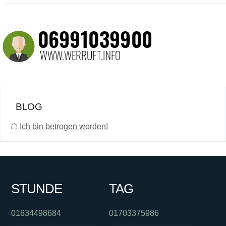
BLOG
☖
Ich bin betrogen worden!
STUNDE
TAG
01634498684
01703375986