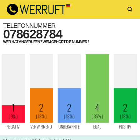
TELEFONNUMMER
078628784
WER HAT ANGERUFEN? WEM GEHÖRT DIE NUMMER?