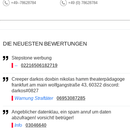
+49--78628784
+49 (0) 78628784
DIE NEUESTEN BEWERTUNGEN
Stepstone werbung
--
02216506182719
Creeper darkos doxbin nikolas hamm theaterpädagoge
frankfurt am main wolfgangstraße 43, 60322 discord:
darkos#0827
Warnung Straftäter
06953087285
Angeblicher datenklau, ein spam anruf um daten
abzufragen! vorsicht! betrüger!
Info
03046640