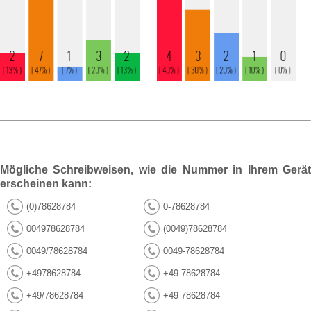
Mögliche Schreibweisen, wie die Nummer in Ihrem Gerät
erscheinen kann:
(0)78628784
0-78628784
004978628784
(0049)78628784
0049/78628784
0049-78628784
+4978628784
+49 78628784
+49/78628784
+49-78628784