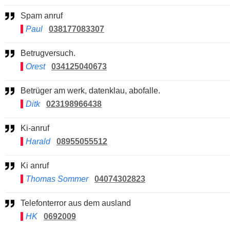
Spam anruf
Paul
038177083307
Betrugversuch.
Orest
034125040673
Betrüger am werk, datenklau, abofalle.
Ditk
023198966438
Ki-anruf
Harald
08955055512
Ki anruf
Thomas Sommer
04074302823
Telefonterror aus dem ausland
HK
0692009