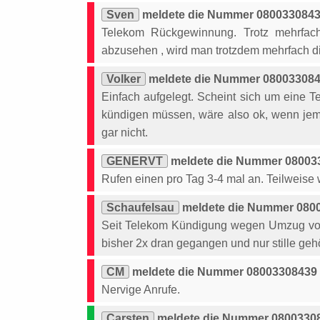
Sven
meldete die Nummer 08003308439
Telekom Rückgewinnung. Trotz mehrfac
abzusehen , wird man trotzdem mehrfach di
Volker
meldete die Nummer 0800330843
Einfach aufgelegt. Scheint sich um eine
kündigen müssen, wäre also ok, wenn jem
gar nicht.
GENERVT
meldete die Nummer 080033
Rufen einen pro Tag 3-4 mal an. Teilweise w
Schaufelsau
meldete die Nummer 0800
Seit Telekom Kündigung wegen Umzug vor 
bisher 2x dran gegangen und nur stille gehö
CM
meldete die Nummer 08003308439 
Nervige Anrufe.
Carsten
meldete die Nummer 080033084