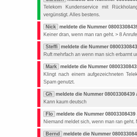
Telekom Kundenservice mit Rückholan
vergünstigt. Alles bestens.
Nick
meldete die Nummer 08003308439
Keiner dran, wenn man ran geht. > 8 Anrufe
Steffi
meldete die Nummer 08003308439
Ruft mehrfach an wenn man sich erbarmt un
Mark
meldete die Nummer 08003308439
Klingt nach einem aufgezeichneten Telek
Spam genutzt.
Gh
meldete die Nummer 08003308439 a
Kann kaum deutsch
Flo
meldete die Nummer 08003308439 a
Niemand meldet sich, wenn man ran geht. N
Bernd
meldete die Nummer 0800330843