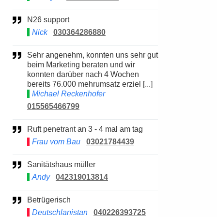
N26 support
Nick
030364286880
Sehr angenehm, konnten uns sehr gut
beim Marketing beraten und wir
konnten darüber nach 4 Wochen
bereits 76.000 mehrumsatz erziel [...]
Michael Reckenhofer
015565466799
Ruft penetrant an 3 - 4 mal am tag
Frau vom Bau
03021784439
Sanitätshaus müller
Andy
042319013814
Betrügerisch
Deutschlanistan
040226393725