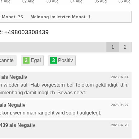
n Monat:
76
Meinung im letzten Monat:
1
 +498003308439
1
2
annte
2
Egal
3
Positiv
als Negativ
2026-07-14
ch wieder auf. Hab vorgestern bei Telekom gekündigt, d.h.
ammenhang damit möglich. Sowas nervt.
ls Negativ
2025-08-27
lekom. wenn man rangeht wird sofort aufgelegt.
39 als Negativ
2023-07-26