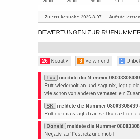
Zuletzt besucht:
2026-8-07
Aufrufe letzte
BEWERTUNGEN ZUR RUFNUMMER:
26
Negativ
3
Verwirrend
1
Unbek
Lau
meldete die Nummer 08003308439 
Ruft wiederholt an und sagt nix, legt glei
wie schon von anderen vermutet, ein Zus
SK
meldete die Nummer 08003308439 a
Ruft mehmals täglich an seit kontakt zur te
Donald
meldete die Nummer 080033084
Negativ, auf Festnetz und mobil