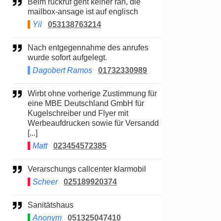
Beim rückruf geht keiner ran, die
mailbox-ansage ist auf englisch
Yil
053138763214
Nach entgegennahme des anrufes
wurde sofort aufgelegt.
Dagobert Ramos
01732330989
Wirbt ohne vorherige Zustimmung für
eine MBE Deutschland GmbH für
Kugelschreiber und Flyer mit
Werbeaufdrucken sowie für Versandd
[...]
Matt
023454572385
Verarschungs callcenter klarmobil
Scheer
025189920374
Sanitätshaus
Anonym
051325047410