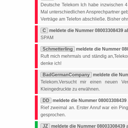
Deutsche Telekom Ich habe inzwischen 4 
Mal unterschiedlichen Ansprechpartner gebe
Verträge am Telefon abschließe. Bisher ohn
C
meldete die Nummer 08003308439 al
SPAM
Schmetterling
meldete die Nummer 080
Ruft mich mehrmals und ständig an,Telek
denke ich!
BadGermanCompany
meldete die Num
Telekom.Versucht mir einen neuen Ver
Kleingedruckte zu erwähnen.
DD
meldete die Nummer 08003308439 a
Rief zweimal an. Erster Anruf war ein Pin
gesprochen.
JZ
meldete die Nummer 08003308439 al