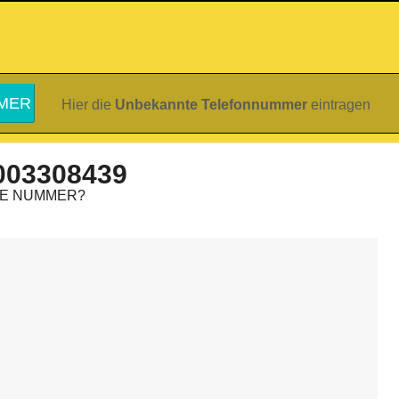
Hier die
Unbekannte Telefonnummer
eintragen
003308439
IE NUMMER?