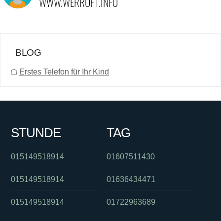
BLOG
☖
Erstes Telefon für Ihr Kind
STUNDE
TAG
015149518914
01607511430
015149518914
01636434471
015149518914
01722963689