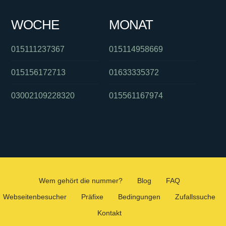
WOCHE
MONAT
015111237367
015114958669
015156172713
01633335372
03002109228320
015561167974
Wem gehört die nummer?
Blog
FAQ
Webseitenbesucher
Präfixe
Bedingungen
Zufallssuche
Kontakt