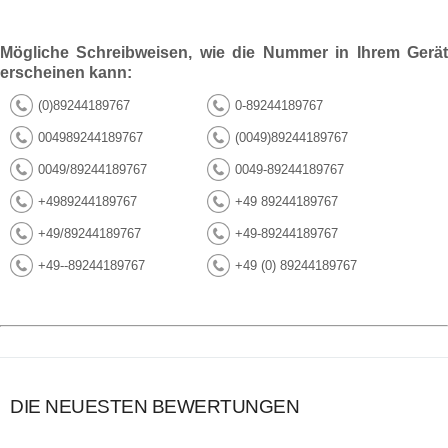
Mögliche Schreibweisen, wie die Nummer in Ihrem Gerät
erscheinen kann:
(0)89244189767
0-89244189767
004989244189767
(0049)89244189767
0049/89244189767
0049-89244189767
+4989244189767
+49 89244189767
+49/89244189767
+49-89244189767
+49--89244189767
+49 (0) 89244189767
DIE NEUESTEN BEWERTUNGEN