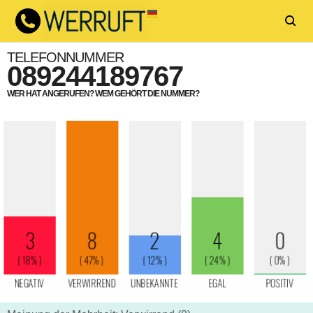
TELEFONNUMMER
089244189767
WER HAT ANGERUFEN? WEM GEHÖRT DIE NUMMER?