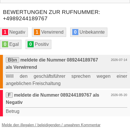
BEWERTUNGEN ZUR RUFNUMMER:
+4989244189767
1
Negativ
1
Verwirrend
0
Unbekannte
0
Egal
0
Positiv
Bbn
meldete die Nummer 089244189767
2026-07-14
als Verwirrend
Will den geschäftsführer sprechen wegen einer
angeblichen Freischaltung
F
meldete die Nummer 089244189767 als
2026-05-20
Negativ
Betrug
Melde den illegalen / beleidigenden / unwahren Kommentar