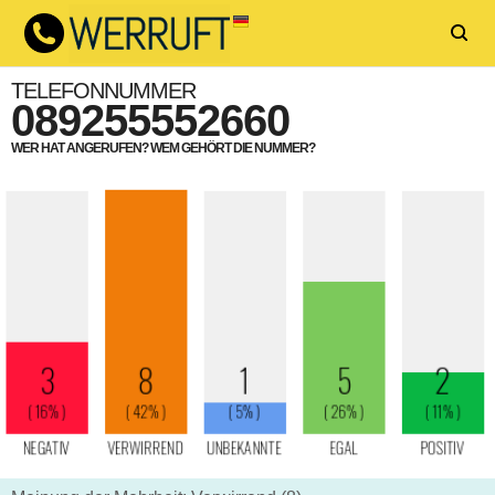
TELEFONNUMMER
089255552660
WER HAT ANGERUFEN? WEM GEHÖRT DIE NUMMER?