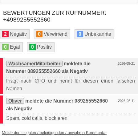
BEWERTUNGEN ZUR RUFNUMMER:
+4989255552660
2
Negativ
0
Verwirrend
0
Unbekannte
0
Egal
0
Positiv
WachsamerMitarbeiter
meldete die
2026-05-21
Nummer 089255552660 als Negativ
Fragt nach CFO und nennt für diesen einen falschen
Namen.
Oliver
meldete die Nummer 089255552660
2026-05-11
als Negativ
Spam, cold calls, blockieren
Melde den illegalen / beleidigenden / unwahren Kommentar