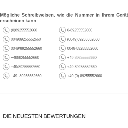
Mögliche Schreibweisen, wie die Nummer in Ihrem Gerät
erscheinen kann:
(0)89255552660
0-89255552660
004989255552660
(0049)89255552660
0049/89255552660
0049-89255552660
+4989255552660
+49 89255552660
+49/89255552660
+49-89255552660
+49--89255552660
+49 (0) 89255552660
DIE NEUESTEN BEWERTUNGEN