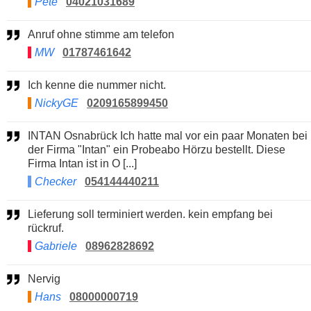
Pete
04021031689
Anruf ohne stimme am telefon
MW
01787461642
Ich kenne die nummer nicht.
NickyGE
0209165899450
INTAN Osnabrück Ich hatte mal vor ein paar Monaten bei
der Firma "Intan" ein Probeabo Hörzu bestellt. Diese
Firma Intan ist in O [...]
Checker
054144440211
Lieferung soll terminiert werden. kein empfang bei
rückruf.
Gabriele
08962828692
Nervig
Hans
08000000719