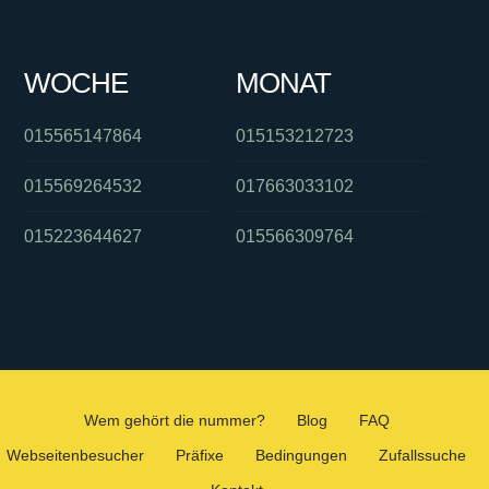
WOCHE
MONAT
015565147864
015153212723
015569264532
017663033102
015223644627
015566309764
Wem gehört die nummer?
Blog
FAQ
Webseitenbesucher
Präfixe
Bedingungen
Zufallssuche