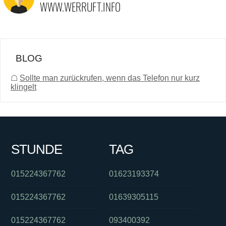
BLOG
☖
Sollte man zurückrufen, wenn das Telefon nur kurz
klingelt
STUNDE
TAG
015224367762
01623193374
015224367762
01639305115
015224367762
093400392