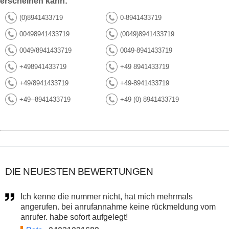
erscheinen kann:
(0)8941433719
0-8941433719
00498941433719
(0049)8941433719
0049/8941433719
0049-8941433719
+498941433719
+49 8941433719
+49/8941433719
+49-8941433719
+49--8941433719
+49 (0) 8941433719
DIE NEUESTEN BEWERTUNGEN
Ich kenne die nummer nicht, hat mich mehrmals
angerufen. bei anrufannahme keine rückmeldung vom
anrufer. habe sofort aufgelegt!