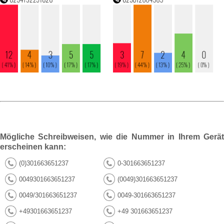
Mögliche Schreibweisen, wie die Nummer in Ihrem Gerät
erscheinen kann:
(0)301663651237
0-301663651237
0049301663651237
(0049)301663651237
0049/301663651237
0049-301663651237
+49301663651237
+49 301663651237