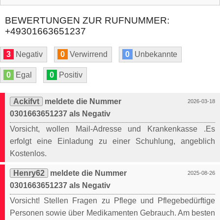
BEWERTUNGEN ZUR RUFNUMMER:
+49301663651237
3
Negativ
0
Verwirrend
0
Unbekannte
0
Egal
0
Positiv
Ackifvt
meldete die Nummer
2026-03-18
0301663651237 als Negativ
Vorsicht, wollen Mail-Adresse und Krankenkasse .Es
erfolgt eine Einladung zu einer Schuhlung, angeblich
Kostenlos.
Henry62
meldete die Nummer
2025-08-26
0301663651237 als Negativ
Vorsicht! Stellen Fragen zu Pflege und Pflegebedürftige
Personen sowie über Medikamenten Gebrauch. Am besten