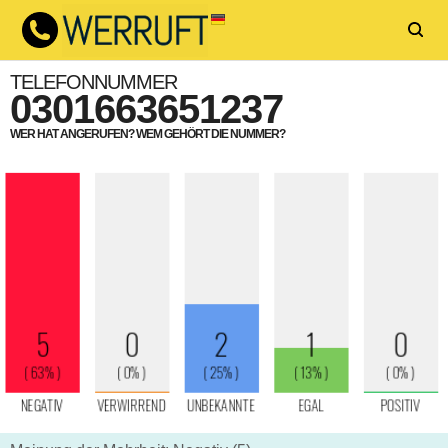
TELEFONNUMMER
0301663651237
WER HAT ANGERUFEN? WEM GEHÖRT DIE NUMMER?