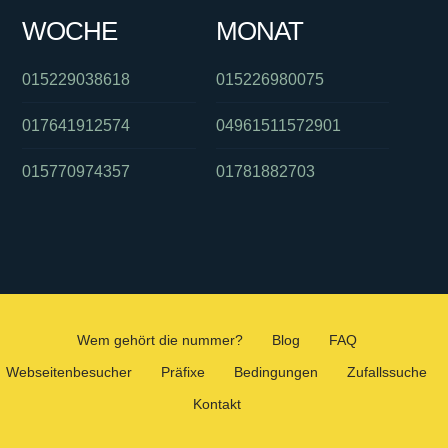
WOCHE
MONAT
015229038618
015226980075
017641912574
04961511572901
015770974357
01781882703
Wem gehört die nummer?
Blog
FAQ
Webseitenbesucher
Präfixe
Bedingungen
Zufallssuche
Kontakt