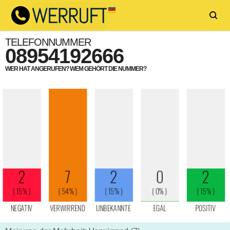
TELEFONNUMMER
08954192666
WER HAT ANGERUFEN? WEM GEHÖRT DIE NUMMER?