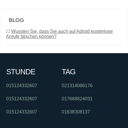
BLOG
☖
Wussten Sie, dass Sie auch auf Adroid kostenlose
Anrufe fälschen können?
STUNDE
TAG
015124332607
021314086176
015124332607
017668824031
015124332607
01638308137