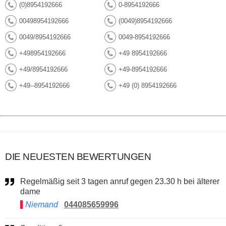
(0)8954192666
0-8954192666
00498954192666
(0049)8954192666
0049/8954192666
0049-8954192666
+498954192666
+49 8954192666
+49/8954192666
+49-8954192666
+49--8954192666
+49 (0) 8954192666
DIE NEUESTEN BEWERTUNGEN
Regelmäßig seit 3 tagen anruf gegen 23.30 h bei älterer
dame
Niemand
044085659996