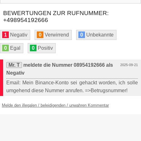
BEWERTUNGEN ZUR RUFNUMMER:
+498954192666
1
Negativ
0
Verwirrend
0
Unbekannte
0
Egal
0
Positiv
Mr. T
meldete die Nummer 08954192666 als
2025-09-21
Negativ
Email: Mein Binance-Konto sei gehackt worden, ich solle
umgehend diese Nummer anrufen. =>Betrugsnummer!
Melde den illegalen / beleidigenden / unwahren Kommentar