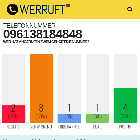
TELEFONNUMMER
096138184848
WER HAT ANGERUFEN? WEM GEHÖRT DIE NUMMER?