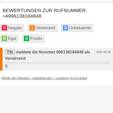
BEWERTUNGEN ZUR RUFNUMMER:
+4996138184848
0
Negativ
1
Verwirrend
0
Unbekannte
0
Egal
0
Positiv
Ttb
meldete die Nummer 096138184848 als
2025-05-28
Verwirrend
B
Melde den illegalen / beleidigenden / unwahren Kommentar