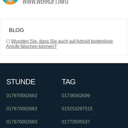
BLOG
☖
Wussten Sie, dass Sie auch auf Adroid kostenlose
Anrufe fälschen können?
STUNDE
TAG
017670002683
01736042699
017670002683
015253297515
017670002683
01773505537