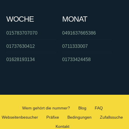
WOCHE
MONAT
015783707070
0491637665386
01737630412
0711333007
01628193134
01733424458
Wem gehört die nummer?
Blog
FAQ
Webseitenbesucher
Präfixe
Bedingungen
Zufallssuche
Kontakt