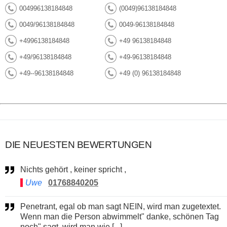
004996138184848
(0049)96138184848
0049/96138184848
0049-96138184848
+4996138184848
+49 96138184848
+49/96138184848
+49-96138184848
+49--96138184848
+49 (0) 96138184848
DIE NEUESTEN BEWERTUNGEN
Nichts gehört , keiner spricht ,
Uwe
01768840205
Penetrant, egal ob man sagt NEIN, wird man zugetextet.
Wenn man die Person abwimmelt" danke, schönen Tag
noch" sagt, wird man wie [...]