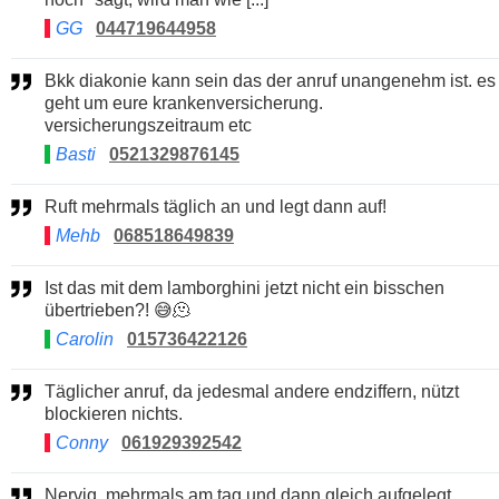
GG
044719644958
Bkk diakonie kann sein das der anruf unangenehm ist. es
geht um eure krankenversicherung.
versicherungszeitraum etc
Basti
0521329876145
Ruft mehrmals täglich an und legt dann auf!
Mehb
068518649839
Ist das mit dem lamborghini jetzt nicht ein bisschen
übertrieben?! 😅🫠
Carolin
015736422126
Täglicher anruf, da jedesmal andere endziffern, nützt
blockieren nichts.
Conny
061929392542
Nervig, mehrmals am tag und dann gleich aufgelegt.