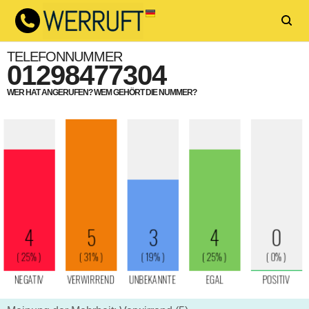
TELEFONNUMMER
01298477304
WER HAT ANGERUFEN? WEM GEHÖRT DIE NUMMER?