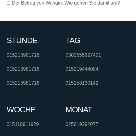
☖
Der Betrug von Wangiri. Wie gehen Sie damit um?
STUNDE
TAG
015213981716
0302555927401
015213981716
015219444084
015213981716
015158130142
WOCHE
MONAT
015118911929
025619292077