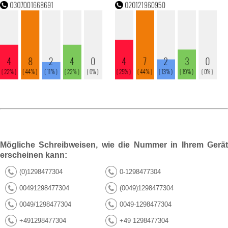
Mögliche Schreibweisen, wie die Nummer in Ihrem Gerät
erscheinen kann:
(0)1298477304
0-1298477304
00491298477304
(0049)1298477304
0049/1298477304
0049-1298477304
+491298477304
+49 1298477304