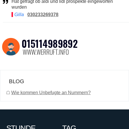
Hat gefragt ob aldi und lidl prospekte eingeworfen
wurden
Gilla
030233269378
BLOG
☖
Wie kommen Unbefugte an Nummern?
STUNDE
TAG