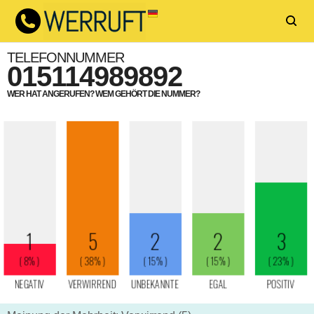
TELEFONNUMMER
015114989892
WER HAT ANGERUFEN? WEM GEHÖRT DIE NUMMER?