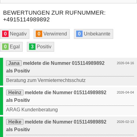
BEWERTUNGEN ZUR RUFNUMMER:
+4915114989892
0
Negativ
0
Verwirrend
0
Unbekannte
0
Egal
3
Positiv
Jana
meldete die Nummer 015114989892
2026-04-16
als Positiv
Beratung zum Vermieterrechtsschutz
Heinz
meldete die Nummer 015114989892
2026-04-04
als Positiv
ARAG Kundenberatung
Heike
meldete die Nummer 015114989892
2026-02-13
als Positiv