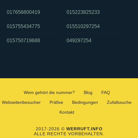
017656800419
015223825233
015755434775
015510297254
015750719688
049297254
Wem gehört die nummer?
Blog
FAQ
Webseitenbesucher
Präfixe
Bedingungen
Zufallssuche
Kontakt
2017-2026 ©
WERRUFT.INFO
ALLE RECHTE VORBEHALTEN.