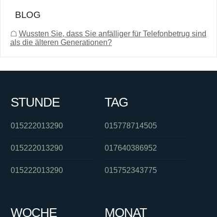
BLOG
☖
Wussten Sie, dass Sie anfälliger für Telefonbetrug sind
als die älteren Generationen?
STUNDE
TAG
015222013290
015778714505
015222013290
017640386952
015222013290
015752343775
WOCHE
MONAT