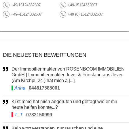
+49/15124332607
+49-15124332607
+49--15124332607
+49 (0) 15124332607
DIE NEUESTEN BEWERTUNGEN
Der Immobilienmakler von ROSENBOOM IMMOBILIEN
GmbH | Immobilienmakler Jever & Friesland aus Jever
(Am Kirchpl. 24 ) hat mich a [...]
Anna
044617585001
Ki stimme hat mich angerufen und gefragt wie er mir
heute helfen könnte...?
T_T
0782150999
Kein wort verstanden, nur rauschen und eine