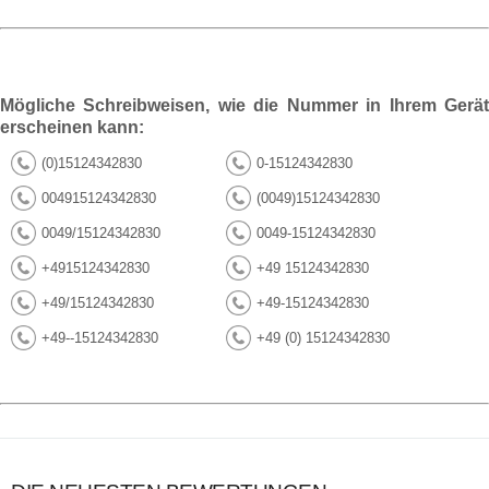
Mögliche Schreibweisen, wie die Nummer in Ihrem Gerät
erscheinen kann:
(0)15124342830
0-15124342830
004915124342830
(0049)15124342830
0049/15124342830
0049-15124342830
+4915124342830
+49 15124342830
+49/15124342830
+49-15124342830
+49--15124342830
+49 (0) 15124342830