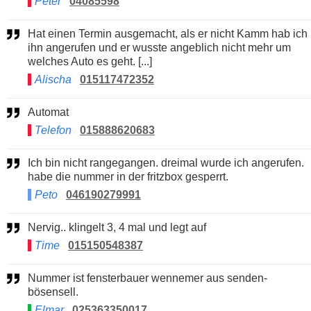
Peter
04085598
Hat einen Termin ausgemacht, als er nicht Kamm hab ich
ihn angerufen und er wusste angeblich nicht mehr um
welches Auto es geht. [...]
Alischa
015117472352
Automat
Telefon
015888620683
Ich bin nicht rangegangen. dreimal wurde ich angerufen.
habe die nummer in der fritzbox gesperrt.
Peto
046190279991
Nervig.. klingelt 3, 4 mal und legt auf
Time
015150548387
Nummer ist fensterbauer wennemer aus senden-
bösensell.
Elmar
025363350017