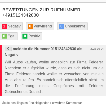
BEWERTUNGEN ZUR RUFNUMMER:
+4915124342830
1
Negativ
0
Verwirrend
0
Unbekannte
0
Egal
0
Positiv
K.
meldete die Nummer 015124342830 als
2025-10-24
Negativ
Will Autos kaufen, wollte angeblich zur Firma Felderer.
Nachdem er aufgeklärt wurde, dass es sich nicht um die
Firma Felderer handelt wollte er versuchen von mir ein
Auto abzukaufen. Es handelt sich offensichtlich nicht um
die Fortführung eines Gespräches mit Felderer.
Gebrochenes Deutsch.
Melde den illegalen / beleidigenden / unwahren Kommentar