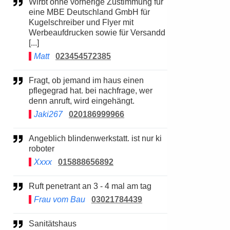
Wirbt ohne vorherige Zustimmung für
eine MBE Deutschland GmbH für
Kugelschreiber und Flyer mit
Werbeaufdrucken sowie für Versandd
[...]
Matt
023454572385
Fragt, ob jemand im haus einen
pflegegrad hat. bei nachfrage, wer
denn anruft, wird eingehängt.
Jaki267
020186999966
Angeblich blindenwerkstatt. ist nur ki
roboter
Xxxx
015888656892
Ruft penetrant an 3 - 4 mal am tag
Frau vom Bau
03021784439
Sanitätshaus