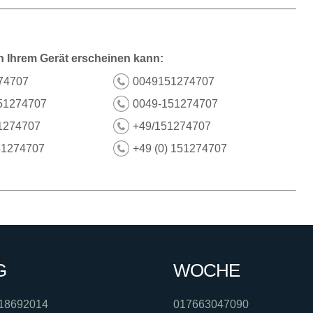
n Ihrem Gerät erscheinen kann:
74707
0049151274707
51274707
0049-151274707
1274707
+49/151274707
51274707
+49 (0) 151274707
G
WOCHE
18692014
017663047090