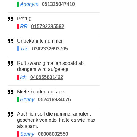
Anonym
051325047410
Betrug
RR
015792385592
Unbekannte nummer
Tao
0302332693705
Ruft zwanzig mal an sobald ab
drangeht wird aufgelegt
Ich
040655801422
Miele kundenumfrage
Benny
052419934076
Auch ich soll die nummer anrufen.
geschenk von otto. halte es wie max
als spam,
Sonny
08008002550