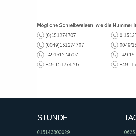
Mögliche Schreibweisen, wie die Nummer i
(0)151274707
0-1512
(0049)151274707
0049/1
+49151274707
+49 15
+49-151274707
+49--1
STUNDE
TA
015143800029
0625