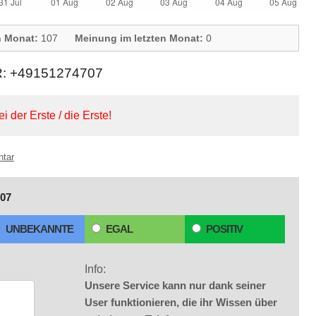
n Monat:
107
Meinung im letzten Monat:
0
 +49151274707
ei der Erste / die Erste!
ntar
07
UNBEKANNTE
EGAL
POSITIV
Info:
Unsere Service kann nur dank seiner
User funktionieren, die ihr Wissen über