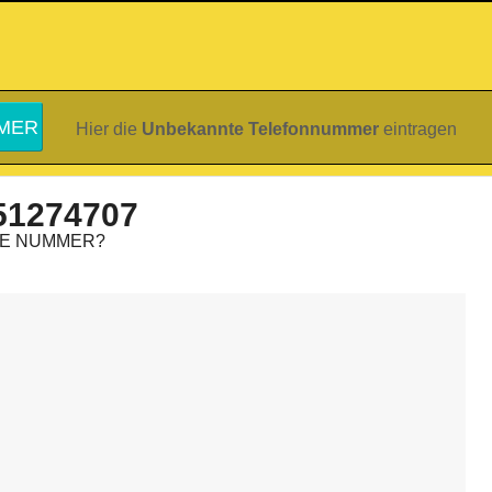
Hier die
Unbekannte Telefonnummer
eintragen
51274707
IE NUMMER?