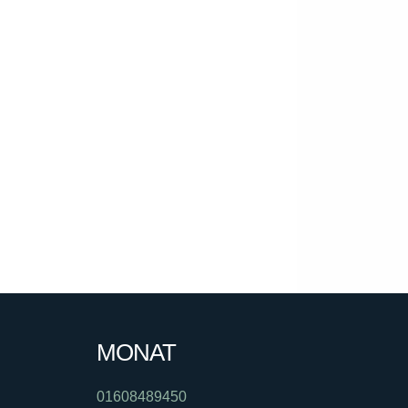
MONAT
01608489450