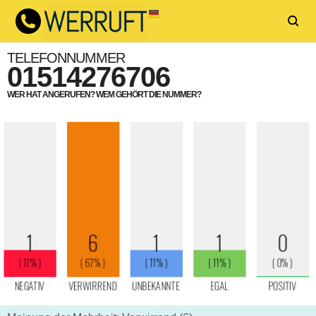
TELEFONNUMMER
01514276706
WER HAT ANGERUFEN? WEM GEHÖRT DIE NUMMER?