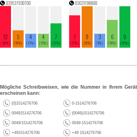
Mögliche Schreibweisen, wie die Nummer in Ihrem Gerät
erscheinen kann:
(0)1514276706
0-1514276706
00491514276706
(0049)1514276706
0049/1514276706
0049-1514276706
+491514276706
+49 1514276706