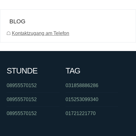
BLOG
☖
Kontaktzugang am Telefon
STUNDE
TAG
08955570152
031858886286
08955570152
015253099340
08955570152
01721221770