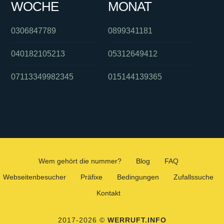
WOCHE
MONAT
0306847789
0899341181
040182105213
05312649412
07113349982345
015144139365
Wem gehört die nummer?
Blog
FAQ
Webseitenbesucher
Präfixe
Bedingungen
Zufallssuche
Kontakt
2017-2026 ©
WERRUFT.INFO