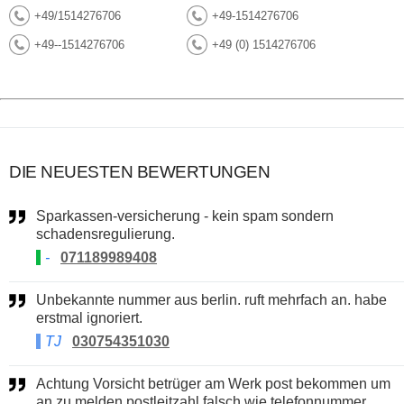
+49/1514276706
+49-1514276706
+49--1514276706
+49 (0) 1514276706
DIE NEUESTEN BEWERTUNGEN
Sparkassen-versicherung - kein spam sondern
schadensregulierung.
-
071189989408
Unbekannte nummer aus berlin. ruft mehrfach an. habe
erstmal ignoriert.
TJ
030754351030
Achtung Vorsicht betrüger am Werk post bekommen um
an zu melden.postleitzahl falsch wie telefonnummer.