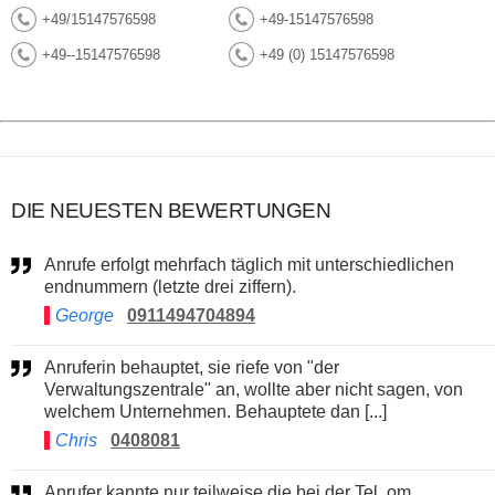
+49/15147576598
+49-15147576598
+49--15147576598
+49 (0) 15147576598
DIE NEUESTEN BEWERTUNGEN
Anrufe erfolgt mehrfach täglich mit unterschiedlichen
endnummern (letzte drei ziffern).
George
0911494704894
Anruferin behauptet, sie riefe von "der
Verwaltungszentrale" an, wollte aber nicht sagen, von
welchem Unternehmen. Behauptete dan [...]
Chris
0408081
Anrufer kannte nur teilweise die bei der Tel..om