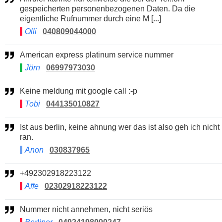
gespeicherten personenbezogenen Daten. Da die
eigentliche Rufnummer durch eine M [...]
Olli
040809044000
American express platinum service nummer
Jörn
06997973030
Keine meldung mit google call :-p
Tobi
044135010827
Ist aus berlin, keine ahnung wer das ist also geh ich nicht
ran.
Anon
030837965
+492302918223122
Affe
02302918223122
Nummer nicht annehmen, nicht seriös