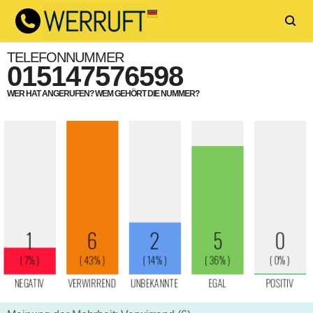
TELEFONNUMMER
015147576598
WER HAT ANGERUFEN? WEM GEHÖRT DIE NUMMER?