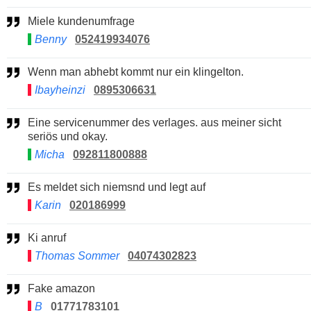
Miele kundenumfrage
Benny
052419934076
Wenn man abhebt kommt nur ein klingelton.
Ibayheinzi
0895306631
Eine servicenummer des verlages. aus meiner sicht
seriös und okay.
Micha
092811800888
Es meldet sich niemsnd und legt auf
Karin
020186999
Ki anruf
Thomas Sommer
04074302823
Fake amazon
B
01771783101