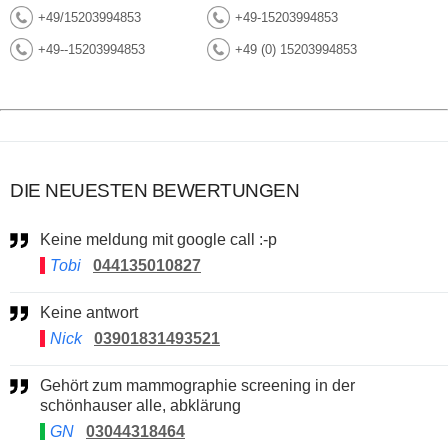
+49/15203994853
+49-15203994853
+49--15203994853
+49 (0) 15203994853
DIE NEUESTEN BEWERTUNGEN
Keine meldung mit google call :-p
Tobi
044135010827
Keine antwort
Nick
03901831493521
Gehört zum mammographie screening in der
schönhauser alle, abklärung
GN
03044318464