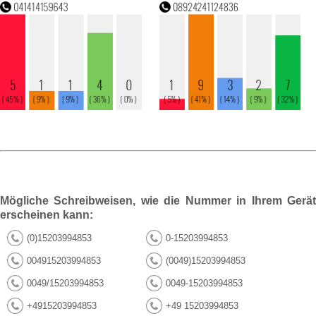
Mögliche Schreibweisen, wie die Nummer in Ihrem Gerät
erscheinen kann:
(0)15203994853
0-15203994853
004915203994853
(0049)15203994853
0049/15203994853
0049-15203994853
+4915203994853
+49 15203994853