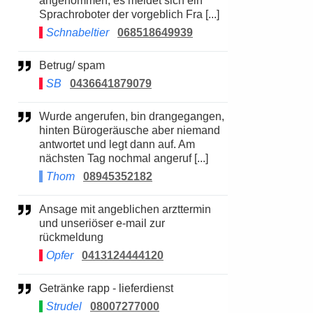
angenommen, es meldet sich ein
Sprachroboter der vorgeblich Fra [...]
Schnabeltier
068518649939
Betrug/ spam
SB
0436641879079
Wurde angerufen, bin drangegangen,
hinten Bürogeräusche aber niemand
antwortet und legt dann auf. Am
nächsten Tag nochmal angeruf [...]
Thom
08945352182
Ansage mit angeblichen arzttermin
und unseriöser e-mail zur
rückmeldung
Opfer
0413124444120
Getränke rapp - lieferdienst
Strudel
08007277000