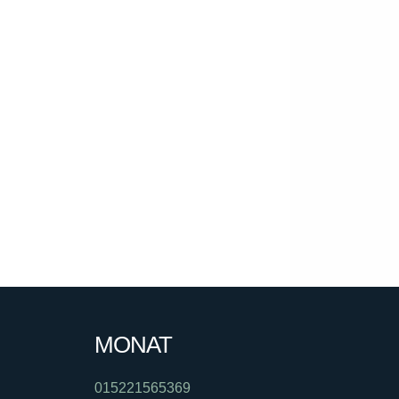
MONAT
015221565369