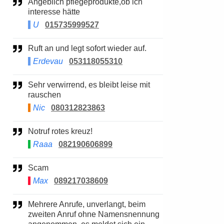
Angeblich pflegeprodukte,ob ich
interesse hätte
U
015735999527
Ruft an und legt sofort wieder auf.
Erdevau
053118055310
Sehr verwirrend, es bleibt leise mit
rauschen
Nic
080312823863
Notruf rotes kreuz!
Raaa
082190606899
Scam
Max
089217038609
Mehrere Anrufe, unverlangt, beim
zweiten Anruf ohne Namensnennung