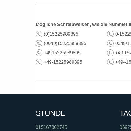
Mögliche Schreibweisen, wie die Nummer i
(0)15225989895
0-1522
(0049)15225989895
0049/1
+4915225989895
+49 15
+49-15225989895
+49--1
STUNDE
TA
015167302745
0692