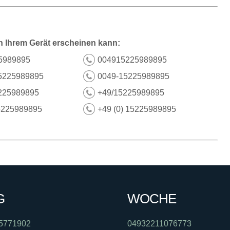
n Ihrem Gerät erscheinen kann:
5989895
004915225989895
5225989895
0049-15225989895
225989895
+49/15225989895
5225989895
+49 (0) 15225989895
G
WOCHE
5771902
04932211076773