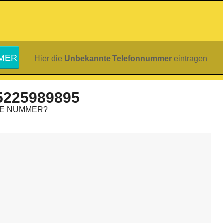
Hier die
Unbekannte Telefonnummer
eintragen
5225989895
IE NUMMER?