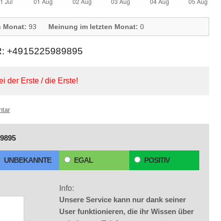
n Monat:
93
Meinung im letzten Monat:
0
+4915225989895
ei der Erste / die Erste!
ntar
9895
UNBEKANNTE
EGAL
POSITIV
Info:
Unsere Service kann nur dank seiner
User funktionieren, die ihr Wissen über