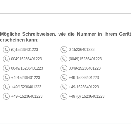
Mögliche Schreibweisen, wie die Nummer in Ihrem Gerät
erscheinen kann:
(0)15236401223
0-15236401223
004915236401223
(0049)15236401223
0049/15236401223
0049-15236401223
+4915236401223
+49 15236401223
+49/15236401223
+49-15236401223
+49--15236401223
+49 (0) 15236401223