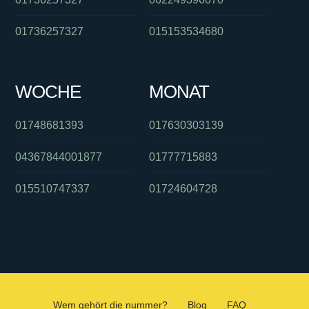
01736257327
015153534680
WOCHE
MONAT
01748681393
017630303139
04367844001877
01777715883
015510747337
01724604728
Wem gehört die nummer?
Blog
FAQ