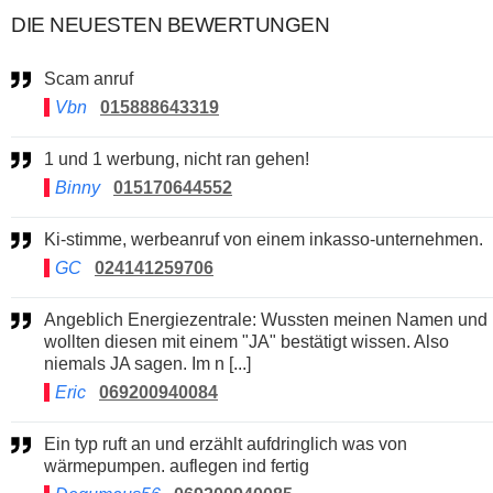
DIE NEUESTEN BEWERTUNGEN
Scam anruf
Vbn
015888643319
1 und 1 werbung, nicht ran gehen!
Binny
015170644552
Ki-stimme, werbeanruf von einem inkasso-unternehmen.
GC
024141259706
Angeblich Energiezentrale: Wussten meinen Namen und
wollten diesen mit einem "JA" bestätigt wissen. Also
niemals JA sagen. Im n [...]
Eric
069200940084
Ein typ ruft an und erzählt aufdringlich was von
wärmepumpen. auflegen ind fertig