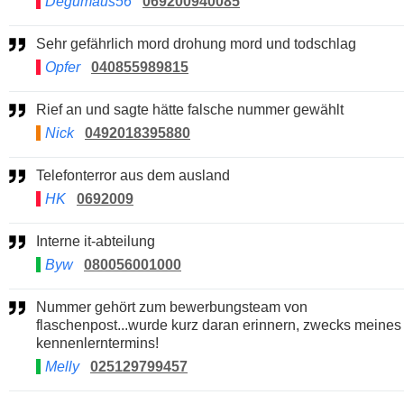
Degumaus56
069200940085
Sehr gefährlich mord drohung mord und todschlag
Opfer
040855989815
Rief an und sagte hätte falsche nummer gewählt
Nick
0492018395880
Telefonterror aus dem ausland
HK
0692009
Interne it-abteilung
Byw
080056001000
Nummer gehört zum bewerbungsteam von
flaschenpost...wurde kurz daran erinnern, zwecks meines
kennenlerntermins!
Melly
025129799457