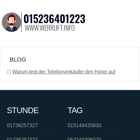
BLOG
☖
Warum legt der Telefonverkäufer den Hörer auf
STUNDE
TAG
01736257327
015149435830
01736257327
062249396070