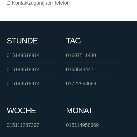
☖
Kontaktzugang am Telefon
STUNDE
TAG
015149518914
01607511430
015149518914
01636434471
015149518914
01722963689
WOCHE
MONAT
015111237367
015114958669